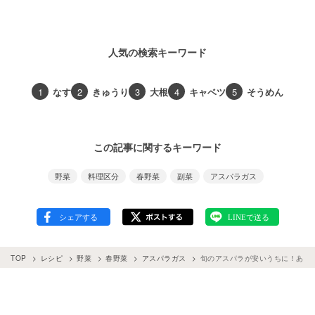
人気の検索キーワード
1
なす
2
きゅうり
3
大根
4
キャベツ
5
そうめん
この記事に関するキーワード
野菜
料理区分
春野菜
副菜
アスパラガス
TOP
レシピ
野菜
春野菜
アスパラガス
旬のアスパラが安いうちに！あっ