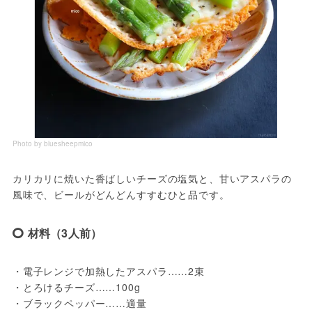
Photo by bluesheepmico
カリカリに焼いた香ばしいチーズの塩気と、甘いアスパラの
風味で、ビールがどんどんすすむひと品です。
材料（3人前）
・電子レンジで加熱したアスパラ……2束
・とろけるチーズ……100g
・ブラックペッパー……適量