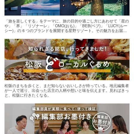
「旅を楽しくする」をテーマに、旅の目的や過ごし方にあわせて「星の
や」「界」「リゾナーレ」「OMO(おも)」「BEB(ベブ)」「LUCY(ルー
シー)」の 6 つのブランドを展開する星野リゾート。その魅力をお届け
する旅の連載。次の旅先探しのヒントにいかがですか？
松阪のまちを歩くと、まだ知らないおいしさが待っている。地元編集者
が一人で巡り、出会った店主の人柄や想いと味を伝えます。見ればきっ
と、松阪に行きたくなる。