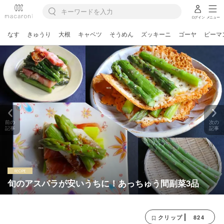
ログイン
メニュー
なす
きゅうり
大根
キャベツ
そうめん
ズッキーニ
ゴーヤ
ピーマ
前の
次の
記事
記事
旬のアスパラが安いうちに！あっちゅう間副菜3品
824
クリップ