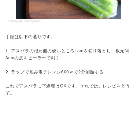
Photo by bluesheepmico
手順は以下の通りです。
1. 
アスパラの根元側の硬いところ1cmを切り落とし、根元側
3cmの皮をピーラーで剥く
2. 
ラップで包み電子レンジ600ｗで2分加熱する
これでアスパラに下処理はOKです。それでは、レシピをどう
ぞ。