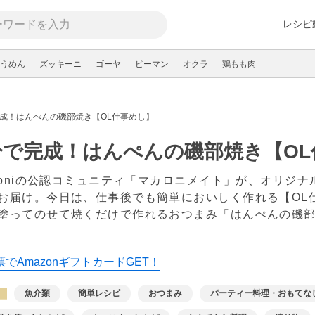
レシピ
うめん
ズッキーニ
ゴーヤ
ピーマン
オクラ
鶏もも肉
完成！はんぺんの磯部焼き【OL仕事めし】
分で完成！はんぺんの磯部焼き【O
aroniの公認コミュニティ「マカロニメイト」が、オリジ
お届け。今日は、仕事後でも簡単においしく作れる【O
塗ってのせて焼くだけで作れるおつまみ「はんぺんの磯
新
でAmazonギフトカードGET！
魚介類
簡単レシピ
おつまみ
パーティー料理・おもてな