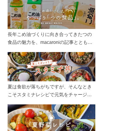
長年こめ油づくりに向き合ってきたつの
食品の魅力を、macaroniの記事とともに
ご紹介します。レシピや活用術はもちろ
ん、製造現場や品質へのこだわりまで。
こめ油をもっと好きになるコンテンツを
ぜひお楽しみください。
夏は食欲が落ちがちですが、そんなとき
こそスタミナレシピで元気をチャージ！
お肉や夏野菜をたっぷり使う丼をガッツ
リ食べて、夏バテを吹き飛ばしましょ
う！