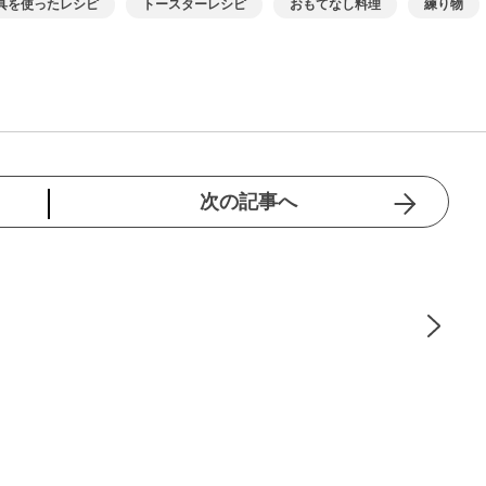
具を使ったレシピ
トースターレシピ
おもてなし料理
練り物
次の記事へ