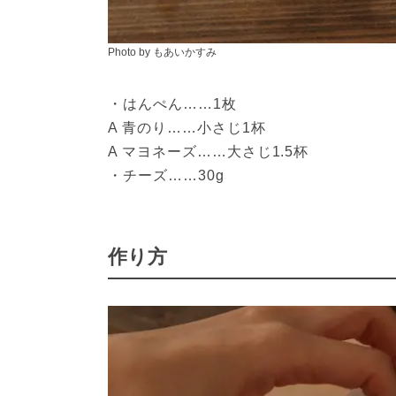
Photo by もあいかすみ
・はんぺん……1枚
A 青のり……小さじ1杯
A マヨネーズ……大さじ1.5杯
・チーズ……30g
作り方