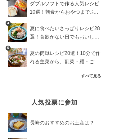
ダブルソフトで作る人気レシピ
10選！朝食からおやつまでふん
わり食パンを楽しむアレンジ
4
夏に食べたいさっぱりレシピ28
選！食欲がない日でもおいしい
簡単おかず・麺・ごはん
5
夏の簡単レシピ20選！10分で作
れる主菜から、副菜・麺・ごは
んまで一気に紹介
すべて見る
人気投票に参加
長崎のおすすめのお土産は？