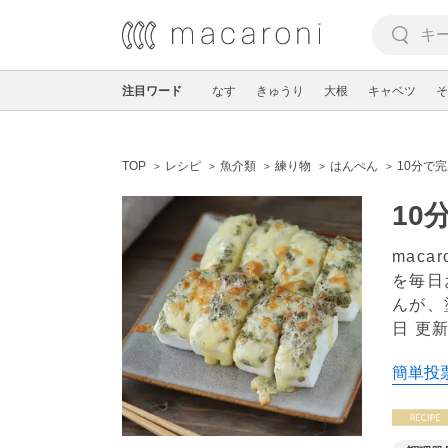
注目ワード
なす
きゅうり
大根
キャベツ
そ
TOP
レシピ
魚介類
練り物
はんぺん
10分で
10
mac
を毎日
んが、
日 更
簡単投票