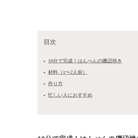
目次
10分で完成！はんぺんの磯辺焼き
材料（1〜2人前）
作り方
忙しい人におすすめ