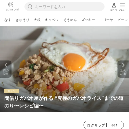
ログイン
メニュー
なす
きゅうり
大根
キャベツ
そうめん
ズッキーニ
ゴーヤ
ピーマ
前の
次の
記事
記事
間借りガパオ屋が作る “究極のガパオライス”までの道
のり〜レシピ編〜
561
クリップ