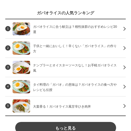
ガパオライスの人気ランキング
ガパオライスに合う献立は？相性抜群のおすすめレシピ20
1
選
子供と一緒においしく！辛くない「ガパオライス」の作り
2
方
ナンプラーとオイスターソースなし！お手軽ガパオライス
3
風
タイ料理の「ガパオ」の意味は？ガパオライスの食べ方や
4
レシピも伝授
大葉香る！ガパオライス風甘辛ひき肉丼
5
もっと見る