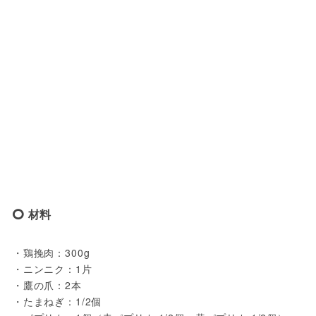
材料
・鶏挽肉：300g
・ニンニク：1片
・鷹の爪：2本
・たまねぎ：1/2個