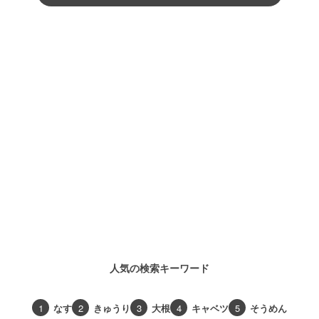
人気の検索キーワード
1
なす
2
きゅうり
3
大根
4
キャベツ
5
そうめん