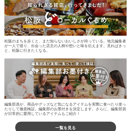
松阪のまちを歩くと、まだ知らないおいしさが待っている。地元編集者
が一人で巡り、出会った店主の人柄や想いと味を伝えます。見ればきっ
と、松阪に行きたくなる。
編集部員が、商品やグッズなど気になるアイテムを実際に食べたり使っ
たりして徹底検証。編集部のお墨付きを決定します。さらに、編集部員
が日常的に愛用しているアイテムもご紹介！
一覧を見る