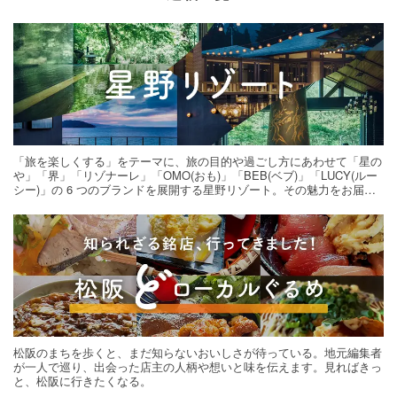
「旅を楽しくする」をテーマに、旅の目的や過ごし方にあわせて「星の
や」「界」「リゾナーレ」「OMO(おも)」「BEB(ベブ)」「LUCY(ルー
シー)」の 6 つのブランドを展開する星野リゾート。その魅力をお届け
する旅の連載。次の旅先探しのヒントにいかがですか？
松阪のまちを歩くと、まだ知らないおいしさが待っている。地元編集者
が一人で巡り、出会った店主の人柄や想いと味を伝えます。見ればきっ
と、松阪に行きたくなる。