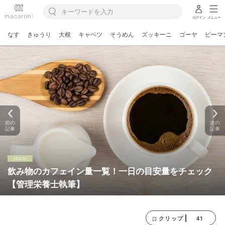
ログイン
メニュー
なす
きゅうり
大根
キャベツ
そうめん
ズッキーニ
ゴーヤ
ピーマ
前の
次の
記事
記事
飲み物のカフェイン量一覧！一日の目安量をチェック
【管理栄養士執筆】
41
クリップ