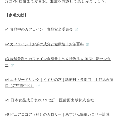
方は2杯程度までが目安。適量を意識して楽しみましょう。
【参考文献】
※1 食品中のカフェイン｜食品安全委員会
※2 カフェイン｜お茶の成分と健康性｜お茶百科
※3 炭酸飲料のカフェイン含有量｜独立行政法人 国民生活センタ
ー
※4 エナジードリンク｜くすりの窓｜診療科・各部門｜土谷総合病
院（広島市中区）
※5 日本食品成分表2019七訂｜医歯薬出版株式会社
※6 ピュアココア（粉）のカロリー｜あすけん簡単カロリー計算