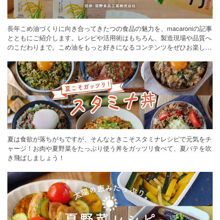
長年こめ油づくりに向き合ってきたつの食品の魅力を、macaroniの記事
とともにご紹介します。レシピや活用術はもちろん、製造現場や品質へ
のこだわりまで。こめ油をもっと好きになるコンテンツをぜひお楽しみ
ください。
夏は食欲が落ちがちですが、そんなときこそスタミナレシピで元気をチ
ャージ！お肉や夏野菜をたっぷり使う丼をガッツリ食べて、夏バテを吹
き飛ばしましょう！