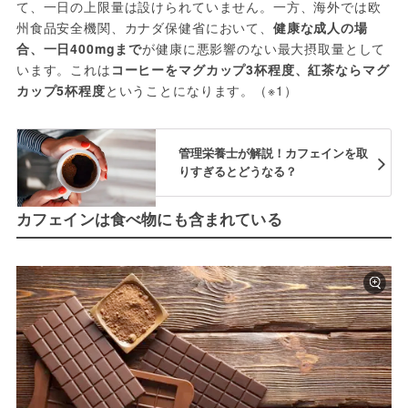
て、一日の上限量は設けられていません。一方、海外では欧
州食品安全機関、カナダ保健省において、
健康な成人の場
合、一日400mgまで
が健康に悪影響のない最大摂取量として
います。これは
コーヒーをマグカップ3杯程度、紅茶ならマグ
カップ5杯程度
ということになります。（※1）
管理栄養士が解説！カフェインを取
りすぎるとどうなる？
カフェインは食べ物にも含まれている