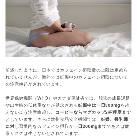
前述したように、日本ではカフェイン摂取量の上限は定めら
れていませんが、海外では妊娠中のカフェイン摂取について
の注意喚起がされています。
世界保健機関（WHO）やカナダ保健省では、胎児の成長遅延
や出生時の低体重などが懸念される
妊娠中は一日300mg
を超
えないよう注意喚起し、
コーヒーならマグカップ2杯程度まで
としています。さらに欧州食品安全機関では、
妊婦、授乳婦
に対し
習慣的なカフェイン摂取が
一日200mgまで
であれば健
康リスクは生じないとされています。