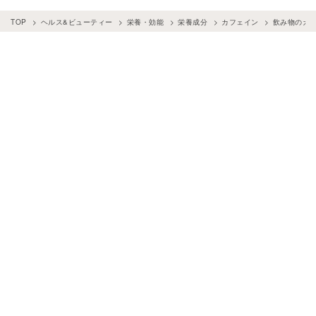
TOP
ヘルス&ビューティー
栄養・効能
栄養成分
カフェイン
飲み物のカ