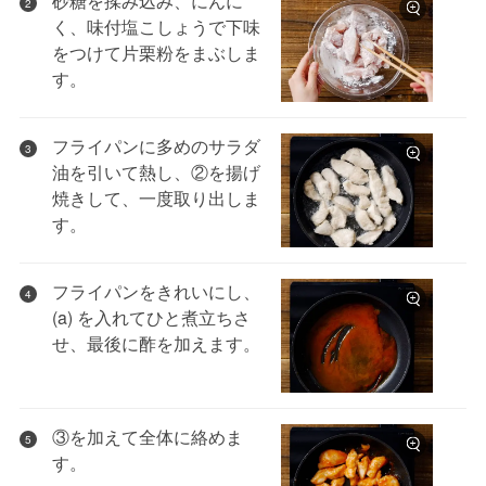
砂糖を揉み込み、にんに
2
く、味付塩こしょうで下味
をつけて片栗粉をまぶしま
す。
フライパンに多めのサラダ
3
油を引いて熱し、②を揚げ
焼きして、一度取り出しま
す。
フライパンをきれいにし、
4
(a) を入れてひと煮立ちさ
せ、最後に酢を加えます。
③を加えて全体に絡めま
5
す。