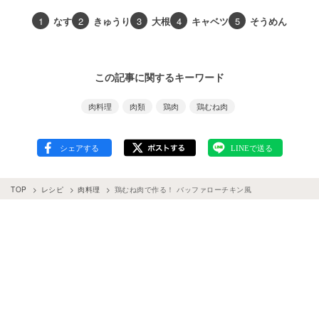
1
なす
2
きゅうり
3
大根
4
キャベツ
5
そうめん
この記事に関するキーワード
肉料理
肉類
鶏肉
鶏むね肉
TOP
レシピ
肉料理
鶏むね肉で作る！ バッファローチキン風