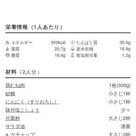
栄養情報（1人あたり）
エネルギー
393kcal
たんぱく質
35.6g
脂質
20.7g
炭水化物
18.9g
糖質
18.4g
食塩相当量
1.2g
（2人分）
材料
鶏むね肉
1枚(300g)
砂糖
小さじ1杯
にんにく（すりおろし）
小さじ1杯
味付塩こしょう
少々
片栗粉
大さじ2杯
サラダ油
適量
a. ケチャップ
大さじ2杯