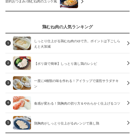
節約おつまみ♪鶏むね肉のユッケ風
鶏むね肉の人気ランキング
しっとり仕上がる鶏むね肉のゆで方。ポイントは下ごしら
1
えと火加減
【ポリ袋で簡単】しっとり蒸し鶏のレシピ
2
一度に4種類の味を作れる！アイラップで湯煎サラダチキ
3
ン
食感が変わる！鶏胸肉の切り方＆やわらかく仕上げるコツ
4
鶏胸肉がしっとり仕上がる♪レンジで蒸し鶏
5