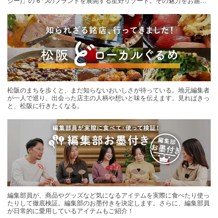
シー)」の 6 つのブランドを展開する星野リゾート。その魅力をお届け
する旅の連載。次の旅先探しのヒントにいかがですか？
松阪のまちを歩くと、まだ知らないおいしさが待っている。地元編集者
が一人で巡り、出会った店主の人柄や想いと味を伝えます。見ればきっ
と、松阪に行きたくなる。
編集部員が、商品やグッズなど気になるアイテムを実際に食べたり使っ
たりして徹底検証。編集部のお墨付きを決定します。さらに、編集部員
が日常的に愛用しているアイテムもご紹介！