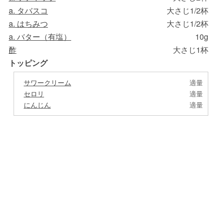
a. タバスコ
大さじ1/2杯
a. はちみつ
大さじ1/2杯
a. バター（有塩）
10g
酢
大さじ1杯
トッピング
サワークリーム
適量
セロリ
適量
にんじん
適量