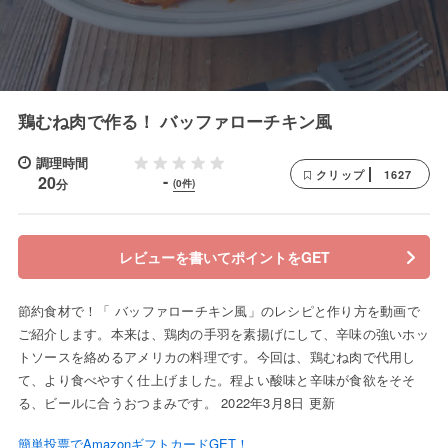
鶏むね肉で作る！ バッファローチキン風
調理時間
1627
クリップ
-
20
分
(0件)
レビューを書いてポイントをGET
節約食材で！「 バッファローチキン風」のレシピと作り方を動画で
ご紹介します。本来は、鶏肉の手羽を素揚げにして、辛味の強いホッ
トソースを絡めるアメリカの料理です。今回は、鶏むね肉で代用し
て、より食べやすく仕上げました。程よい酸味と辛味が食欲をそそ
る、ビールに合うおつまみです。 2022年3月8日 更新
簡単投票でAmazonギフトカードGET！