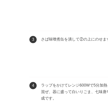
さば味噌煮缶を潰して②の上にのせま
3
ラップをかけてレンジ600Wで5分加
4
混ぜ、器に盛って白いりごま、七味唐
成です。