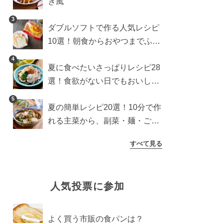
き風
3
ダブルソフトで作る人気レシピ
10選！朝食からおやつまでふん
わり食パンを楽しむアレンジ
4
夏に食べたいさっぱりレシピ28
選！食欲がない日でもおいしい
簡単おかず・麺・ごはん
5
夏の簡単レシピ20選！10分で作
れる主菜から、副菜・麺・ごは
んまで一気に紹介
すべて見る
人気投票に参加
よく買う市販の食パンは？