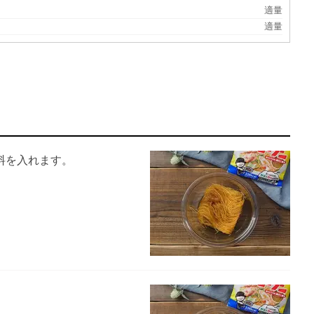
適量
適量
料を入れます。