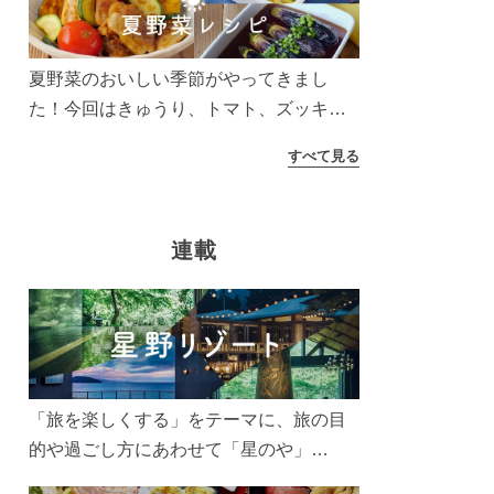
う！
夏野菜のおいしい季節がやってきまし
た！今回はきゅうり、トマト、ズッキー
ニなどを使ったレシピをご紹介します。
すべて見る
太陽の光をたっぷりあびた夏野菜は栄養
もたっぷり。美味しく食べてパワーチャ
ージしましょう♪
連載
「旅を楽しくする」をテーマに、旅の目
的や過ごし方にあわせて「星のや」
「界」「リゾナーレ」「OMO(おも)」「B