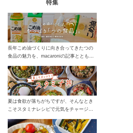
特集
長年こめ油づくりに向き合ってきたつの
食品の魅力を、macaroniの記事とともに
ご紹介します。レシピや活用術はもちろ
ん、製造現場や品質へのこだわりまで。
こめ油をもっと好きになるコンテンツを
ぜひお楽しみください。
夏は食欲が落ちがちですが、そんなとき
こそスタミナレシピで元気をチャージ！
お肉や夏野菜をたっぷり使う丼をガッツ
リ食べて、夏バテを吹き飛ばしましょ