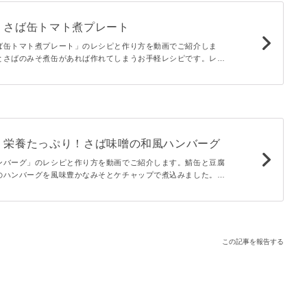
。さば缶トマト煮プレート
ば缶トマト煮プレート」のレシピと作り方を動画でご紹介しま
とさばのみそ煮缶があれば作れてしまうお手軽レシピです。レン
ので、忙しい日や疲れている日にもぴったりですよ。
】栄養たっぷり！さば味噌の和風ハンバーグ
ンバーグ」のレシピと作り方を動画でご紹介します。鯖缶と豆腐
のハンバーグを風味豊かなみそとケチャップで煮込みました。グ
めの味付けがご飯にぴったり！ご飯がすすむ美味しさです。
この記事を報告する