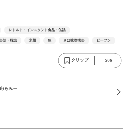
レトルト・インスタント食品・缶詰
缶詰・瓶詰
米麺
魚
さば味噌煮缶
ビーフン
クリップ
506
麻美/らみー