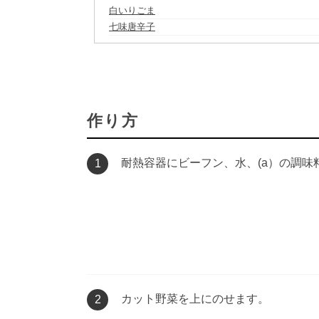
白いりごま
七味唐辛子
作り方
耐熱容器にビーフン、水、(a）の調味
1
カット野菜を上にのせます。
2