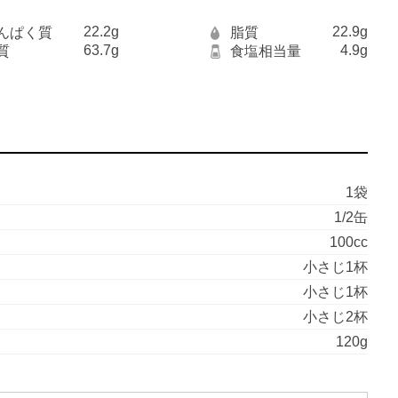
22.2g
22.9g
んぱく質
脂質
63.7g
4.9g
質
食塩相当量
1袋
1/2缶
100cc
小さじ1杯
小さじ1杯
小さじ2杯
120g