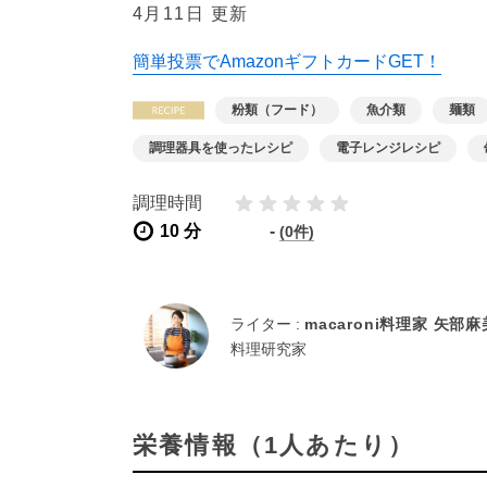
4月11日 更新
簡単投票でAmazonギフトカードGET！
粉類（フード）
魚介類
麺類
調理器具を使ったレシピ
電子レンジレシピ
さば缶
サバ
調理時間
10 分
-
(0件)
ライター :
macaroni料理家 矢部
料理研究家
栄養情報（1人あたり）