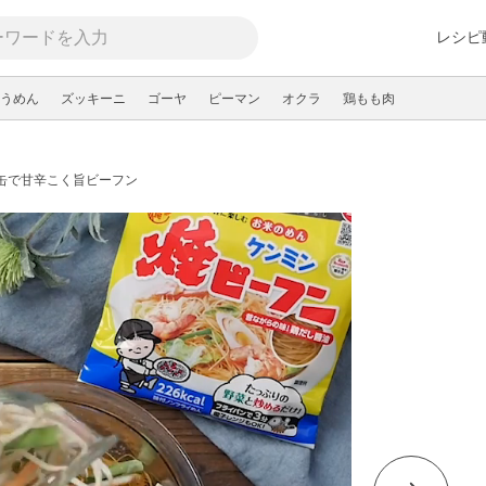
レシピ
うめん
ズッキーニ
ゴーヤ
ピーマン
オクラ
鶏もも肉
缶で甘辛こく旨ビーフン