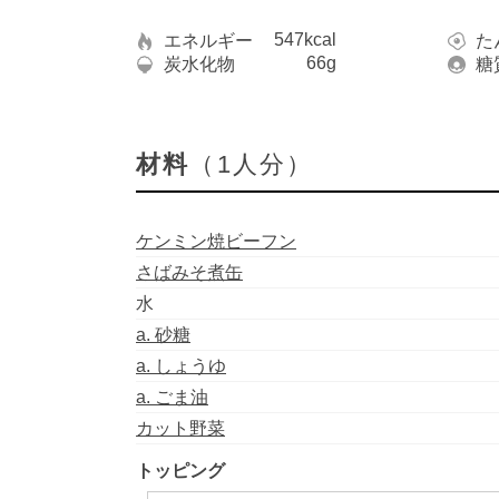
547kcal
エネルギー
た
66g
炭水化物
糖
材料
（1人分）
ケンミン焼ビーフン
さばみそ煮缶
水
a. 砂糖
a. しょうゆ
a. ごま油
カット野菜
トッピング