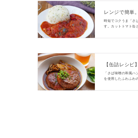
レンジで簡単
時短でコクうま「さ
す。カットトマト缶
ジ加熱のみで作れる
【缶詰レシピ
「さば味噌の和風ハ
を使用したふわふわ
ツグツ煮込んだ濃い