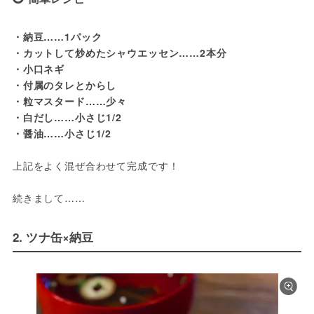
・納豆……1パック
・カットして炒めたシャウエッセン……2本分
・小口ネギ
・付属のタレとからし
・粒マスタード……少々
・白だし……小さじ1/2
・醤油……小さじ1/2
上記をよく混ぜ合わせて完成です！
続きまして……
2. ツナ缶×納豆