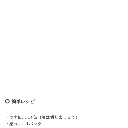
簡単レシピ
・ツナ缶……1缶（油は切りましょう）
・納豆……1パック