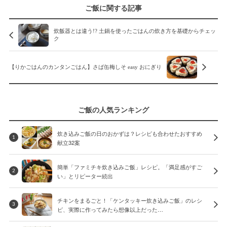
ご飯に関する記事
炊飯器とは違う!? 土鍋を使ったごはんの炊き方を基礎からチェッ
ク
【りかごはんのカンタンごはん】さば缶梅しそ easy おにぎり
ご飯の人気ランキング
炊き込みご飯の日のおかずは？レシピも合わせたおすすめ
1
献立32案
簡単「ファミチキ炊き込みご飯」レシピ。「満足感がすご
2
い」とリピーター続出
チキンをまるごと！「ケンタッキー炊き込みご飯」のレシ
3
ピ、実際に作ってみたら想像以上だった…