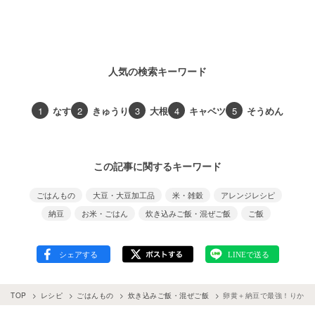
人気の検索キーワード
1
なす
2
きゅうり
3
大根
4
キャベツ
5
そうめん
この記事に関するキーワード
ごはんもの
大豆・大豆加工品
米・雑穀
アレンジレシピ
納豆
お米・ごはん
炊き込みご飯・混ぜご飯
ご飯
TOP
レシピ
ごはんもの
炊き込みご飯・混ぜご飯
卵黄＋納豆で最強！りかご