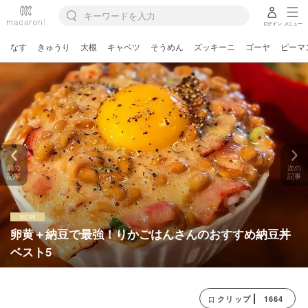
ログイン
メニュー
なす
きゅうり
大根
キャベツ
そうめん
ズッキーニ
ゴーヤ
ピーマ
前の
次の
記事
記事
卵黄＋納豆で最強！りかごはんさんのおすすめ納豆丼
ベスト5
1664
クリップ