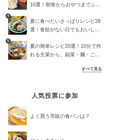
10選！朝食からおやつまでふん
わり食パンを楽しむアレンジ
4
夏に食べたいさっぱりレシピ28
選！食欲がない日でもおいしい
簡単おかず・麺・ごはん
5
夏の簡単レシピ20選！10分で作
れる主菜から、副菜・麺・ごは
んまで一気に紹介
すべて見る
人気投票に参加
よく買う市販の食パンは？