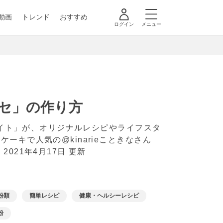
動画
トレンド
おすすめ
ログイン
メニュー
セ」の作り方
メイト」が、オリジナルレシピやライフスタ
キで人気の@kinarieこときなさん
！
2021年4月17日 更新
粉類
簡単レシピ
健康・ヘルシーレシピ
粉