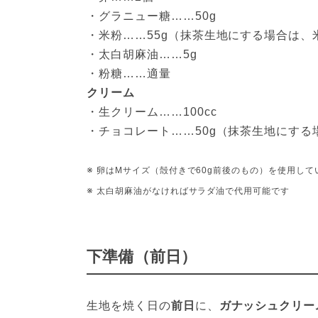
・グラニュー糖……50g
・米粉……55g（抹茶生地にする場合は、米
・太白胡麻油……5g
・粉糖……適量
クリーム
・生クリーム……100cc
・チョコレート……50g（抹茶生地にす
※ 卵はMサイズ（殻付きで60g前後のもの）を使用して
※ 太白胡麻油がなければサラダ油で代用可能です
下準備（前日）
生地を焼く日の
前日
に、
ガナッシュクリー