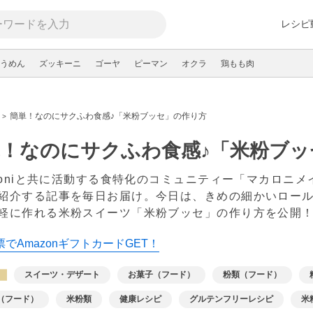
レシピ
うめん
ズッキーニ
ゴーヤ
ピーマン
オクラ
鶏もも肉
簡単！なのにサクふわ食感♪「米粉ブッセ」の作り方
！なのにサクふわ食感♪「米粉ブッ
aroniと共に活動する食特化のコミュニティー「マカロニ
紹介する記事を毎日お届け。今日は、きめの細かいロールケー
軽に作れる米粉スイーツ「米粉ブッセ」の作り方を公開
でAmazonギフトカードGET！
スイーツ・デザート
お菓子（フード）
粉類（フード）
（フード）
米粉類
健康レシピ
グルテンフリーレシピ
米