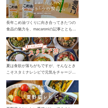
長年こめ油づくりに向き合ってきたつの
食品の魅力を、macaroniの記事とともに
ご紹介します。レシピや活用術はもちろ
ん、製造現場や品質へのこだわりまで。
こめ油をもっと好きになるコンテンツを
ぜひお楽しみください。
夏は食欲が落ちがちですが、そんなとき
こそスタミナレシピで元気をチャージ！
お肉や夏野菜をたっぷり使う丼をガッツ
リ食べて、夏バテを吹き飛ばしましょ
う！