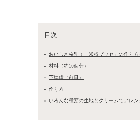
目次
おいしさ格別！「米粉ブッセ」の作り方
材料（約10個分）
下準備（前日）
作り方
いろんな種類の生地とクリームでアレン