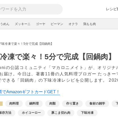
レシピ
うめん
ズッキーニ
ゴーヤ
ピーマン
オクラ
鶏もも肉
下味冷凍で楽々！5分で完成【回鍋肉】
冷凍で楽々！5分で完成【回鍋肉】
aroniの公認コミュニティ「マカロニメイト」が、オリジ
お届け。今日は、著書11冊の人気料理ブロガー たっき
でできる「回鍋肉」の下味冷凍レシピを公開します。
20
でAmazonギフトカードGET！
肉料理
鍋料理
肉類
作り置き
食材の雑学
保存方法
ホイコーロー
豚こま切れ肉
下味冷凍