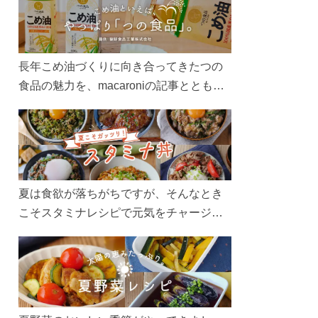
長年こめ油づくりに向き合ってきたつの
食品の魅力を、macaroniの記事とともに
ご紹介します。レシピや活用術はもちろ
ん、製造現場や品質へのこだわりまで。
こめ油をもっと好きになるコンテンツを
ぜひお楽しみください。
夏は食欲が落ちがちですが、そんなとき
こそスタミナレシピで元気をチャージ！
お肉や夏野菜をたっぷり使う丼をガッツ
リ食べて、夏バテを吹き飛ばしましょ
う！