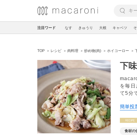
注目ワード
なす
きゅうり
大根
キャベツ
そ
TOP
レシピ
肉料理
炒め物(肉)
ホイコーロー
下味
mac
を毎日
て5分
簡単投票
食材の