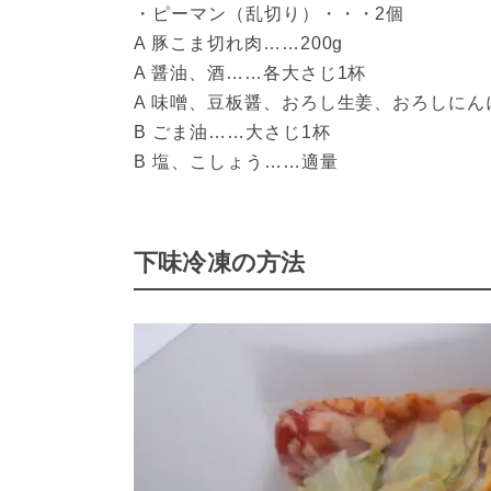
・ピーマン（乱切り）・・・2個
A 豚こま切れ肉……200g
A 醤油、酒……各大さじ1杯
A 味噌、豆板醤、おろし生姜、おろしにんに
B ごま油……大さじ1杯
B 塩、こしょう……適量
下味冷凍の方法