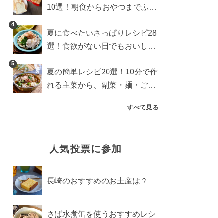
10選！朝食からおやつまでふん
わり食パンを楽しむアレンジ
4
夏に食べたいさっぱりレシピ28
選！食欲がない日でもおいしい
簡単おかず・麺・ごはん
5
夏の簡単レシピ20選！10分で作
れる主菜から、副菜・麺・ごは
んまで一気に紹介
すべて見る
人気投票に参加
長崎のおすすめのお土産は？
さば水煮缶を使うおすすめレシ