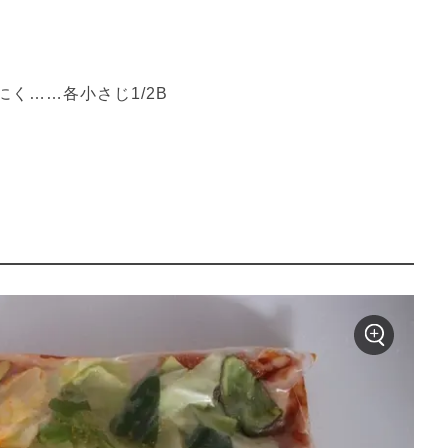
く……各小さじ1/2B