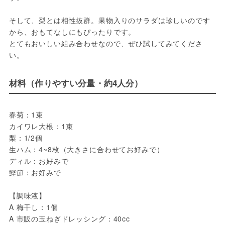
そして、梨とは相性抜群。果物入りのサラダは珍しいのです
から、おもてなしにもぴったりです。

とてもおいしい組み合わせなので、ぜひ試してみてくださ
い。
材料（作りやすい分量・約4人分）
春菊：1束

カイワレ大根：1束

梨：1/2個

生ハム：4~8枚（大きさに合わせてお好みで）

ディル：お好みで

鰹節：お好みで

【調味液】

A 梅干し：1個

A 市販の玉ねぎドレッシング：40cc
