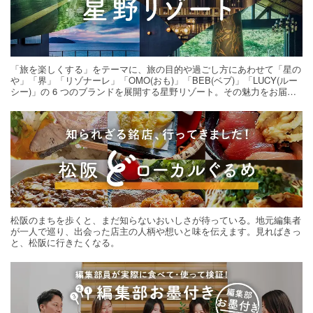
「旅を楽しくする」をテーマに、旅の目的や過ごし方にあわせて「星の
や」「界」「リゾナーレ」「OMO(おも)」「BEB(ベブ)」「LUCY(ルー
シー)」の 6 つのブランドを展開する星野リゾート。その魅力をお届け
する旅の連載。次の旅先探しのヒントにいかがですか？
松阪のまちを歩くと、まだ知らないおいしさが待っている。地元編集者
が一人で巡り、出会った店主の人柄や想いと味を伝えます。見ればきっ
と、松阪に行きたくなる。