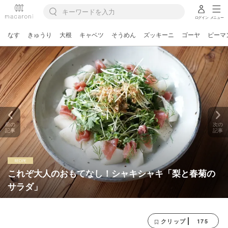
ログイン
メニュー
なす
きゅうり
大根
キャベツ
そうめん
ズッキーニ
ゴーヤ
ピーマ
前の
次の
記事
記事
これぞ大人のおもてなし！シャキシャキ「梨と春菊の
サラダ」
175
クリップ