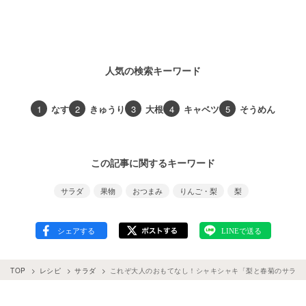
人気の検索キーワード
1
なす
2
きゅうり
3
大根
4
キャベツ
5
そうめん
この記事に関するキーワード
サラダ
果物
おつまみ
りんご・梨
梨
TOP
レシピ
サラダ
これぞ大人のおもてなし！シャキシャキ「梨と春菊のサラダ