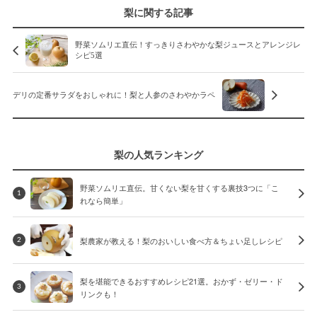
梨に関する記事
野菜ソムリエ直伝！すっきりさわやかな梨ジュースとアレンジレ
シピ5選
デリの定番サラダをおしゃれに！梨と人参のさわやかラペ
梨の人気ランキング
野菜ソムリエ直伝。甘くない梨を甘くする裏技3つに「こ
1
れなら簡単」
梨農家が教える！梨のおいしい食べ方＆ちょい足しレシピ
2
梨を堪能できるおすすめレシピ21選。おかず・ゼリー・ド
3
リンクも！