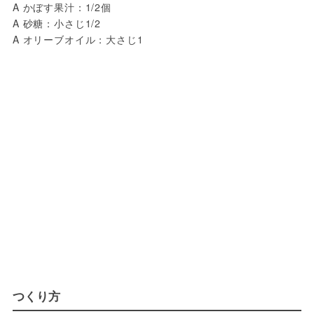
A かぼす果汁：1/2個

A 砂糖：小さじ1/2

A オリーブオイル：大さじ1
つくり方