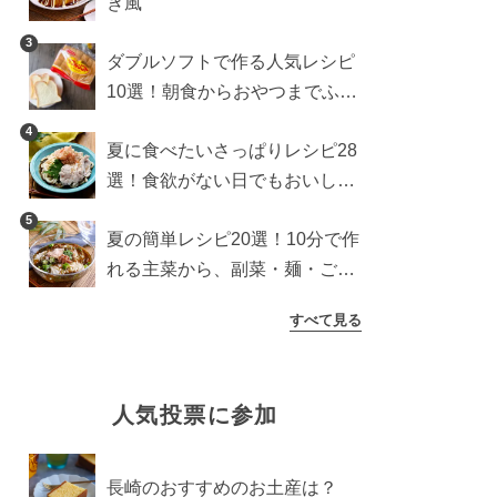
き風
3
ダブルソフトで作る人気レシピ
10選！朝食からおやつまでふん
わり食パンを楽しむアレンジ
4
夏に食べたいさっぱりレシピ28
選！食欲がない日でもおいしい
簡単おかず・麺・ごはん
5
夏の簡単レシピ20選！10分で作
れる主菜から、副菜・麺・ごは
んまで一気に紹介
すべて見る
人気投票に参加
長崎のおすすめのお土産は？