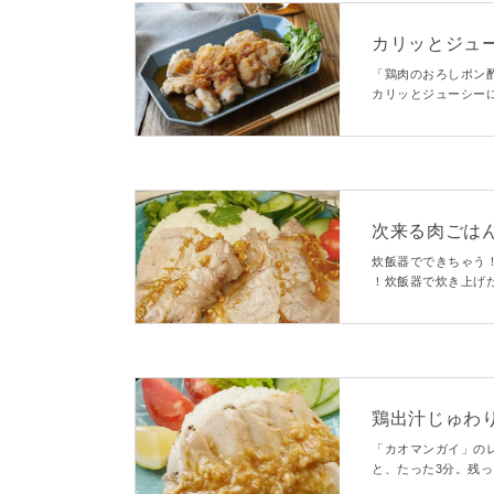
カリッとジュ
「鶏肉のおろしポン
カリッとジューシー
りしたたれに、鶏肉
次来る肉ごはん
炊飯器でできちゃう！鶏
！炊飯器で炊き上げた
効いた甘辛いタレに
♩
鶏出汁じゅわ
「カオマンガイ」の
と、たった3分。残
す。みそダレがしっ