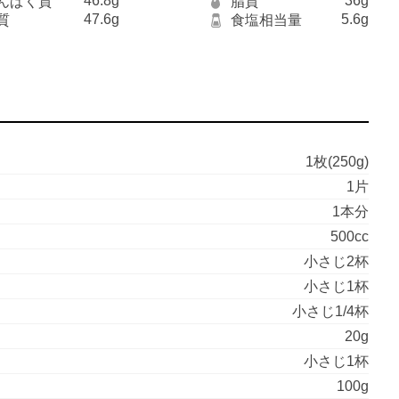
46.8g
36g
んぱく質
脂質
47.6g
5.6g
質
食塩相当量
1枚(250g)
1片
1本分
500cc
小さじ2杯
小さじ1杯
小さじ1/4杯
20g
小さじ1杯
100g