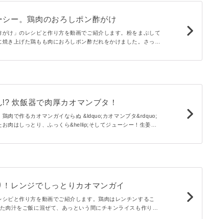
ーシー。鶏肉のおろしポン酢がけ
酢がけ」のレシピと作り方を動画でご紹介します。粉をまぶして
に焼き上げた鶏もも肉におろしポン酢だれをかけました。さっぱ
の旨味が合わさって止まらないおいしさです。
!? 炊飯器で肉厚カオマンブタ！
肉で作るカオマンガイならぬ &ldquo;カオマンブタ&rdquo;
お肉はしっとり、ふっくら&hellip;そしてジューシー！生姜が
食欲がもりもり湧いてきます！お酒のつまみにもぴったりですよ
り！レンジでしっとりカオマンガイ
レシピと作り方を動画でご紹介します。鶏肉はレンチンするこ
った肉汁をご飯に混ぜて、あっという間にチキンライスも作りま
とりお肉とご飯に絡み合って食欲をそそる、暑い夏にぴったりの