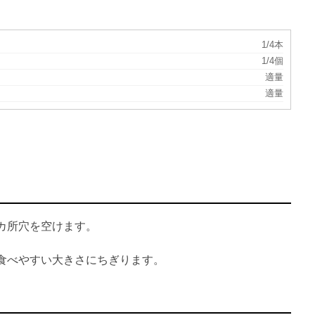
1/4本
1/4個
適量
適量
カ所穴を空けます。
食べやすい大きさにちぎります。