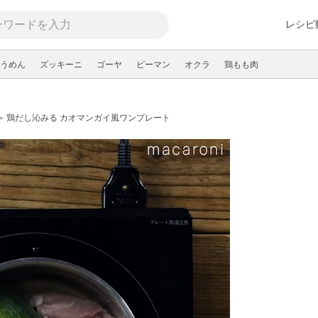
レシピ
うめん
ズッキーニ
ゴーヤ
ピーマン
オクラ
鶏もも肉
鶏だし沁みる カオマンガイ風ワンプレート