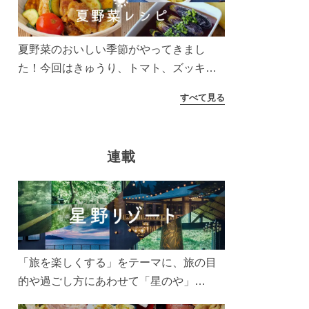
う！
夏野菜のおいしい季節がやってきまし
た！今回はきゅうり、トマト、ズッキー
ニなどを使ったレシピをご紹介します。
すべて見る
太陽の光をたっぷりあびた夏野菜は栄養
もたっぷり。美味しく食べてパワーチャ
ージしましょう♪
連載
「旅を楽しくする」をテーマに、旅の目
的や過ごし方にあわせて「星のや」
「界」「リゾナーレ」「OMO(おも)」「B