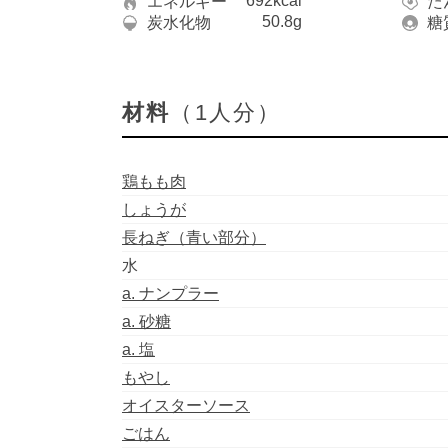
692kcal
エネルギー
た
50.8g
炭水化物
糖
材料
（1人分）
鶏もも肉
しょうが
長ねぎ（青い部分）
水
a. ナンプラー
a. 砂糖
a. 塩
もやし
オイスターソース
ごはん