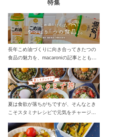
特集
長年こめ油づくりに向き合ってきたつの
食品の魅力を、macaroniの記事とともに
ご紹介します。レシピや活用術はもちろ
ん、製造現場や品質へのこだわりまで。
こめ油をもっと好きになるコンテンツを
ぜひお楽しみください。
夏は食欲が落ちがちですが、そんなとき
こそスタミナレシピで元気をチャージ！
お肉や夏野菜をたっぷり使う丼をガッツ
リ食べて、夏バテを吹き飛ばしましょ