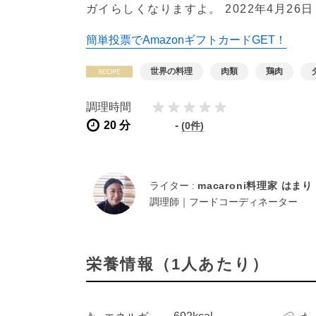
ガイらしくなりますよ。
2022年4月26日
簡単投票でAmazonギフトカードGET！
世界の料理
肉類
鶏肉
調理時間
20 分
-
(0件)
ライター :
macaroni料理家 はまり
調理師｜フードコーディネーター
栄養情報（1人あたり）