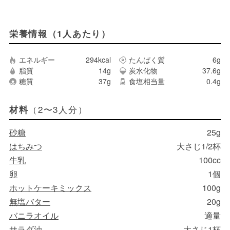
栄養情報（1人あたり）
エネルギー
294kcal
たんぱく質
6g
脂質
14g
炭水化物
37.6g
糖質
37g
食塩相当量
0.4g
（2〜3人分）
材料
砂糖
25g
はちみつ
大さじ1/2杯
牛乳
100cc
卵
1個
ホットケーキミックス
100g
無塩バター
20g
バニラオイル
適量
サラダ油
大さじ1杯