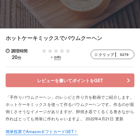
ホットケーキミックスでバウムクーヘン
調理時間
5279
クリップ
-
20
分
(0件)
レビューを書いてポイントをGET
「手作りバウムクーヘン」のレシピと作り方を動画でご紹介します。
ホットケーキミックスを使って作るバウムクーヘンです。作るのが面
倒くさそうなイメージがありますが、卵焼き器でくるくる巻きながら
作ればとっても簡単に作れちゃいますよ。 2022年4月21日 更新
簡単投票でAmazonギフトカードGET！