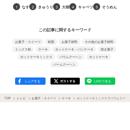
1
なす
2
きゅうり
3
大根
4
キャベツ
5
そうめん
この記事に関するキーワード
お菓子・スイーツ
粉類
お菓子材料
その他のお菓子材料
ミックス粉
ケーキ
ホットケーキ・パンケーキ
焼き菓子
ホットケーキミックス
バウムクーヘン
ホットケーキ
バームクーヘン
TOP
レシピ
お菓子・スイーツ
ケーキ
ホットケーキミックスでバウムクーヘ