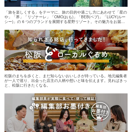
「旅を楽しくする」をテーマに、旅の目的や過ごし方にあわせて「星の
や」「界」「リゾナーレ」「OMO(おも)」「BEB(ベブ)」「LUCY(ルー
シー)」の 6 つのブランドを展開する星野リゾート。その魅力をお届け
する旅の連載。次の旅先探しのヒントにいかがですか？
松阪のまちを歩くと、まだ知らないおいしさが待っている。地元編集者
が一人で巡り、出会った店主の人柄や想いと味を伝えます。見ればきっ
と、松阪に行きたくなる。