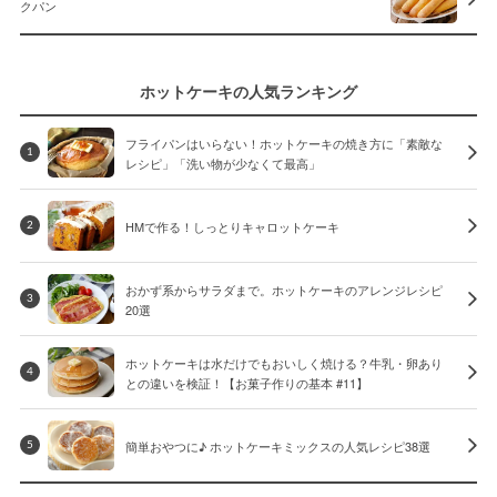
クパン
ホットケーキの人気ランキング
フライパンはいらない！ホットケーキの焼き方に「素敵な
1
レシピ」「洗い物が少なくて最高」
HMで作る！しっとりキャロットケーキ
2
おかず系からサラダまで。ホットケーキのアレンジレシピ
3
20選
ホットケーキは水だけでもおいしく焼ける？牛乳・卵あり
4
との違いを検証！【お菓子作りの基本 #11】
簡単おやつに♪ ホットケーキミックスの人気レシピ38選
5