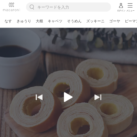
ログイン
メニュー
なす
きゅうり
大根
キャベツ
そうめん
ズッキーニ
ゴーヤ
ピーマ