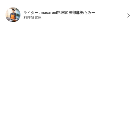
ライター :
macaroni料理家 矢部麻美/らみー
料理研究家