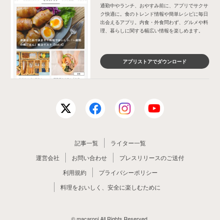
通勤中やランチ、おやすみ前に、アプリでサクサ
ク快適に。食のトレンド情報や簡単レシピに毎日
出会えるアプリ。内食・外食問わず、グルメや料
理、暮らしに関する幅広い情報を楽しめます。
アプリストアでダウンロード
記事一覧
ライター一覧
運営会社
お問い合わせ
プレスリリースのご送付
利用規約
プライバシーポリシー
料理をおいしく、安全に楽しむために
© macaroni All Rights Reserved.