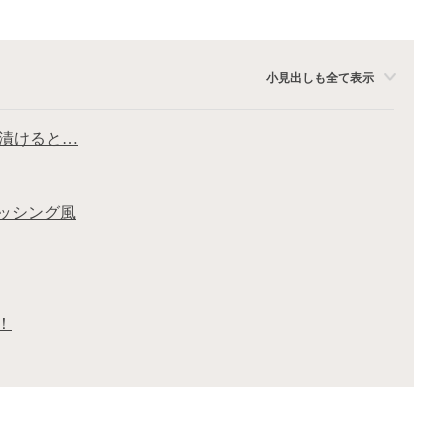
小見出しも全て表示
を漬けると…
ッシング風
！