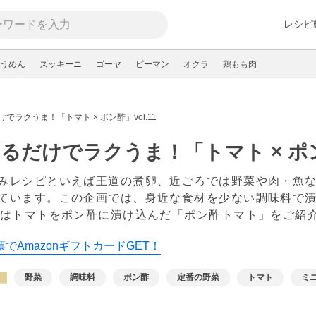
レシピ
うめん
ズッキーニ
ゴーヤ
ピーマン
オクラ
鶏もも肉
でラクうま！「トマト × ポン酢」vol.11
るだけでラクうま！「トマト × ポン酢
みレシピといえば王道の煮卵、近ごろでは野菜や肉・魚
ています。この企画では、身近な食材を少ない調味料で
弾はトマトをポン酢に漬け込んだ「ポン酢トマト」をご紹
でAmazonギフトカードGET！
野菜
調味料
ポン酢
定番の野菜
トマト
ミ