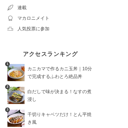
連載
マカロニメイト
人気投票に参加
アクセスランキング
1
カニカマで作るカニ玉丼｜10分
で完成するふわとろ絶品丼
2
白だしで味が決まる！なすの煮
浸し
3
千切りキャベツだけ！とん平焼
き風