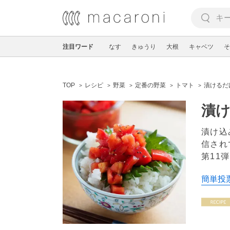
注目ワード
なす
きゅうり
大根
キャベツ
そ
TOP
レシピ
野菜
定番の野菜
トマト
漬けるだけ
漬け
漬け込
信され
第11
簡単投票