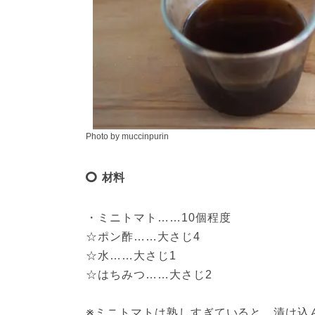
Photo by muccinpurin
材料
・ミニトマト……10個程度

☆ポン酢……大さじ4

☆水……大さじ1

☆はちみつ……大さじ2

※ミニトマトは熟しすぎていると、漬け込