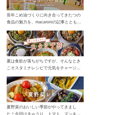
長年こめ油づくりに向き合ってきたつの
食品の魅力を、macaroniの記事とともに
ご紹介します。レシピや活用術はもちろ
ん、製造現場や品質へのこだわりまで。
こめ油をもっと好きになるコンテンツを
ぜひお楽しみください。
夏は食欲が落ちがちですが、そんなとき
こそスタミナレシピで元気をチャージ！
お肉や夏野菜をたっぷり使う丼をガッツ
リ食べて、夏バテを吹き飛ばしましょ
う！
夏野菜のおいしい季節がやってきまし
た！今回はきゅうり、トマト、ズッキー