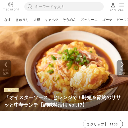
ログイン
メニュー
なす
きゅうり
大根
キャベツ
そうめん
ズッキーニ
ゴーヤ
ピーマ
前の
次の
記事
記事
「オイスターソース」とレンジで！時短＆節約のササ
ッと中華ランチ【調味料活用 vol.17】
1158
クリップ