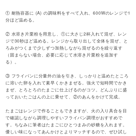
① 耐熱容器に (A) の調味料をすべて入れ、600Wのレンジで1
分ほど温める。

② 水溶き片栗粉を用意し、①に大さじ2杯入れて混ぜ、レン
ジで30秒ほど温める。レンジから取り出して全体を混ぜ、と
ろみがつくまで少しずつ加熱しながら混ぜるのを繰り返す
（固まらない場合、必要に応じて水溶き片栗粉を追加す
る）。

③ フライパンに分量外の油を引き、しっかりと温めたところ
に溶いた卵を入れて素早くかきまぜる。強火で短時間でかき
まぜ、とろとろのたまごに仕上げるのがコツ。どんぶりに盛
っておいたごはんの上に乗せて、②のあんをかけて完成。

たまごはレンジで作ることもできますが、火の入り具合を目
で確認しながら調理しやすいフライパン調理がおすすめで
す。ちなみに筆者はたまごにひとつまみの砂糖を入れます。
優しい味になってあんかけとよりマッチするので、ぜひ試し