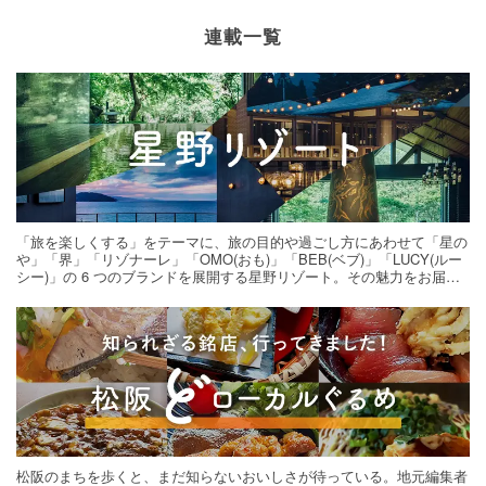
連載一覧
「旅を楽しくする」をテーマに、旅の目的や過ごし方にあわせて「星の
や」「界」「リゾナーレ」「OMO(おも)」「BEB(ベブ)」「LUCY(ルー
シー)」の 6 つのブランドを展開する星野リゾート。その魅力をお届け
する旅の連載。次の旅先探しのヒントにいかがですか？
松阪のまちを歩くと、まだ知らないおいしさが待っている。地元編集者