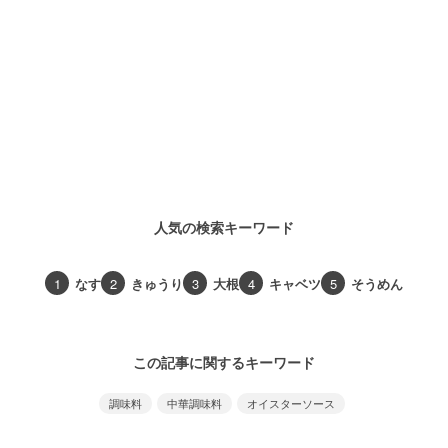
人気の検索キーワード
1
なす
2
きゅうり
3
大根
4
キャベツ
5
そうめん
この記事に関するキーワード
調味料
中華調味料
オイスターソース