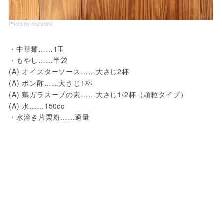
Photo by macaroni
・中華麺……1玉

・もやし……半袋

(A) オイスターソース……大さじ2杯

(A) ポン酢……大さじ1杯

(A) 鶏ガラスープの素……大さじ1/2杯（顆粒タイプ）

(A) 水……150cc

・水溶き片栗粉……適量