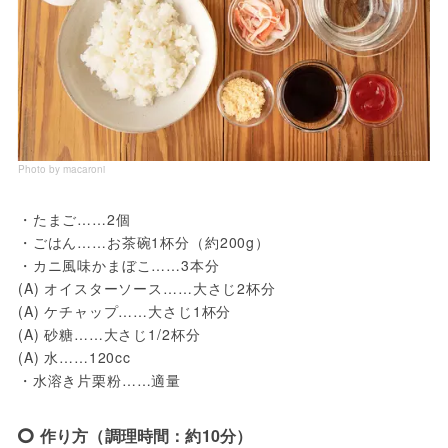
Photo by macaroni
・たまご……2個

・ごはん……お茶碗1杯分（約200g）

・カニ風味かまぼこ……3本分

(A) オイスターソース……大さじ2杯分

(A) ケチャップ……大さじ1杯分

(A) 砂糖……大さじ1/2杯分

(A) 水……120cc

・水溶き片栗粉……適量
作り方（調理時間：約10分）