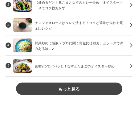
【炒めるだけ】豚こまとなすのカレー炒め｜オイスターソ
2
ースでコク旨おかず
チンジャオロースはタレで決まる！コクと旨味が溢れる黄
3
金比レシピ
野菜炒めに感涙!? プロに聞く黄金比は鶏ガラとソースで深
4
みある味に♪
食材2つでパパッと！なすとたまごのオイスター炒め
5
もっと見る