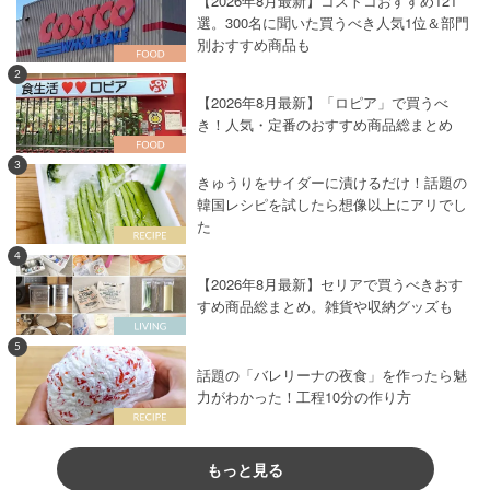
【2026年8月最新】コストコおすすめ121
選。300名に聞いた買うべき人気1位＆部門
別おすすめ商品も
2
【2026年8月最新】「ロピア」で買うべ
き！人気・定番のおすすめ商品総まとめ
3
きゅうりをサイダーに漬けるだけ！話題の
韓国レシピを試したら想像以上にアリでし
た
4
【2026年8月最新】セリアで買うべきおす
すめ商品総まとめ。雑貨や収納グッズも
5
話題の「バレリーナの夜食」を作ったら魅
力がわかった！工程10分の作り方
もっと見る