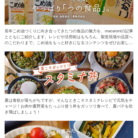
長年こめ油づくりに向き合ってきたつの食品の魅力を、macaroniの記事
とともにご紹介します。レシピや活用術はもちろん、製造現場や品質へ
のこだわりまで。こめ油をもっと好きになるコンテンツをぜひお楽しみ
ください。
夏は食欲が落ちがちですが、そんなときこそスタミナレシピで元気をチ
ャージ！お肉や夏野菜をたっぷり使う丼をガッツリ食べて、夏バテを吹
き飛ばしましょう！