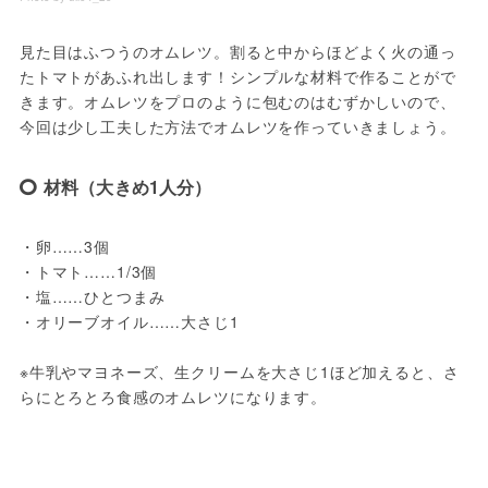
見た目はふつうのオムレツ。割ると中からほどよく火の通っ
たトマトがあふれ出します！シンプルな材料で作ることがで
きます。オムレツをプロのように包むのはむずかしいので、
今回は少し工夫した方法でオムレツを作っていきましょう。
材料（大きめ1人分）
・卵……3個

・トマト……1/3個

・塩……ひとつまみ

・オリーブオイル……大さじ1

※牛乳やマヨネーズ、生クリームを大さじ1ほど加えると、さ
らにとろとろ食感のオムレツになります。