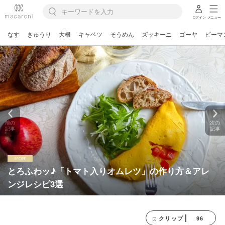
ログイン
メニュー
なす
きゅうり
大根
キャベツ
そうめん
ズッキーニ
ゴーヤ
ピーマ
前の
次の
記事
記事
とろふわッ♪「トマト入りオムレツ」の作り方＆アレ
ンジレシピ3選
96
クリップ