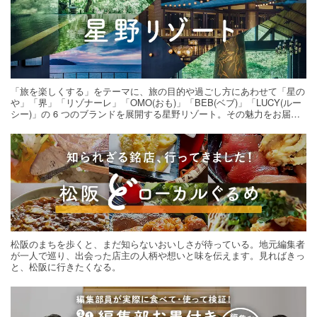
「旅を楽しくする」をテーマに、旅の目的や過ごし方にあわせて「星の
や」「界」「リゾナーレ」「OMO(おも)」「BEB(ベブ)」「LUCY(ルー
シー)」の 6 つのブランドを展開する星野リゾート。その魅力をお届け
する旅の連載。次の旅先探しのヒントにいかがですか？
松阪のまちを歩くと、まだ知らないおいしさが待っている。地元編集者
が一人で巡り、出会った店主の人柄や想いと味を伝えます。見ればきっ
と、松阪に行きたくなる。