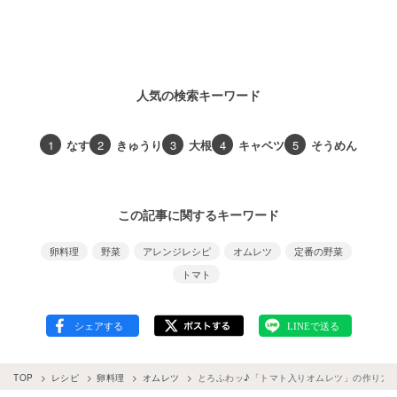
人気の検索キーワード
1
なす
2
きゅうり
3
大根
4
キャベツ
5
そうめん
この記事に関するキーワード
卵料理
野菜
アレンジレシピ
オムレツ
定番の野菜
トマト
TOP
レシピ
卵料理
オムレツ
とろふわッ♪「トマト入りオムレツ」の作り方