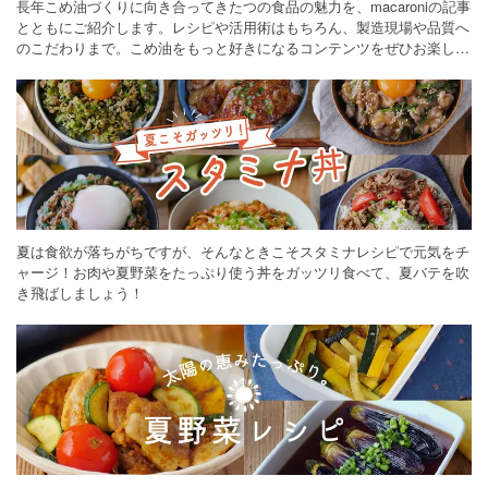
長年こめ油づくりに向き合ってきたつの食品の魅力を、macaroniの記事
とともにご紹介します。レシピや活用術はもちろん、製造現場や品質へ
のこだわりまで。こめ油をもっと好きになるコンテンツをぜひお楽しみ
ください。
夏は食欲が落ちがちですが、そんなときこそスタミナレシピで元気をチ
ャージ！お肉や夏野菜をたっぷり使う丼をガッツリ食べて、夏バテを吹
き飛ばしましょう！