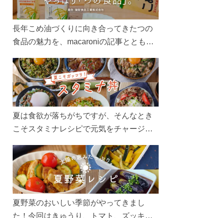
長年こめ油づくりに向き合ってきたつの
食品の魅力を、macaroniの記事とともに
ご紹介します。レシピや活用術はもちろ
ん、製造現場や品質へのこだわりまで。
こめ油をもっと好きになるコンテンツを
ぜひお楽しみください。
夏は食欲が落ちがちですが、そんなとき
こそスタミナレシピで元気をチャージ！
お肉や夏野菜をたっぷり使う丼をガッツ
リ食べて、夏バテを吹き飛ばしましょ
う！
夏野菜のおいしい季節がやってきまし
た！今回はきゅうり、トマト、ズッキー