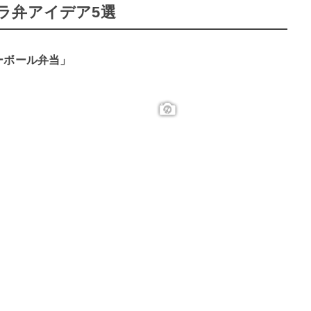
ラ弁アイデア5選
ーボール弁当」