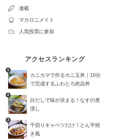
連載
マカロニメイト
人気投票に参加
アクセスランキング
1
カニカマで作るカニ玉丼｜10分
で完成するふわとろ絶品丼
2
白だしで味が決まる！なすの煮
浸し
3
千切りキャベツだけ！とん平焼
き風