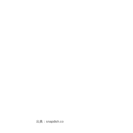
出典：snapdish.co