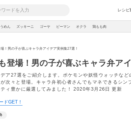
レシピ
うめん
ズッキーニ
ゴーヤ
ピーマン
オクラ
鶏もも肉
場！男の子が喜ぶキャラ弁アイデア実例集27選！
も登場！男の子が喜ぶキャラ弁アイ
デア27選をご紹介します。ポケモンや妖怪ウォッチなど
当が次々と登場。キャラ弁初心者さんでもマネできるシン
エティ豊かに厳選してみました！
2020年3月26日 更新
ードGET！
弁