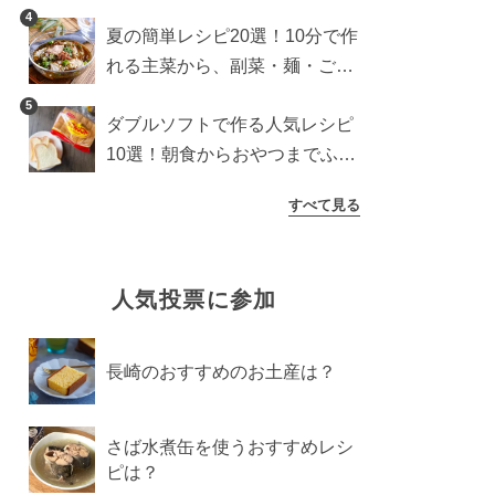
4
夏の簡単レシピ20選！10分で作
れる主菜から、副菜・麺・ごは
んまで一気に紹介
5
ダブルソフトで作る人気レシピ
10選！朝食からおやつまでふん
わり食パンを楽しむアレンジ
すべて見る
人気投票に参加
長崎のおすすめのお土産は？
さば水煮缶を使うおすすめレシ
ピは？