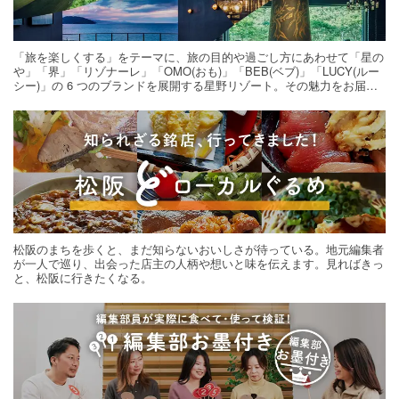
「旅を楽しくする」をテーマに、旅の目的や過ごし方にあわせて「星の
や」「界」「リゾナーレ」「OMO(おも)」「BEB(ベブ)」「LUCY(ルー
シー)」の 6 つのブランドを展開する星野リゾート。その魅力をお届け
する旅の連載。次の旅先探しのヒントにいかがですか？
松阪のまちを歩くと、まだ知らないおいしさが待っている。地元編集者
が一人で巡り、出会った店主の人柄や想いと味を伝えます。見ればきっ
と、松阪に行きたくなる。