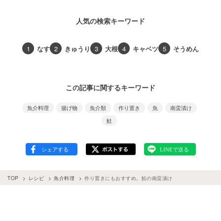
人気の検索キーワード
1
なす
2
きゅうり
3
大根
4
キャベツ
5
そうめん
この記事に関するキーワード
魚介料理
揚げ物
魚介類
作り置き
魚
南蛮漬け
鮭
TOP
レシピ
魚介料理
作り置きにもおすすめ。鮭の南蛮漬け