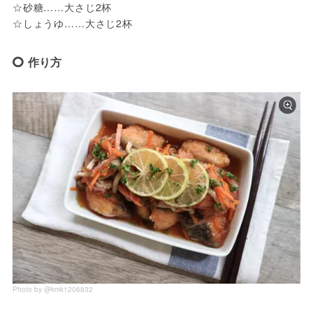
☆砂糖……大さじ2杯

☆しょうゆ……大さじ2杯
作り方
Photo by @kmk1206832