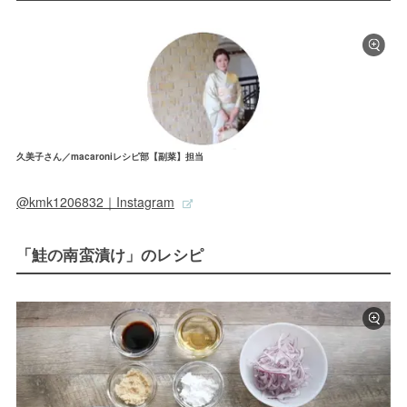
久美子さん／macaroniレシピ部【副菜】担当
@kmk1206832｜Instagram
「鮭の南蛮漬け」のレシピ