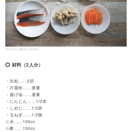
Photo by @kmk1206832
材料（2人分）
・生鮭……2切

・片栗粉……適量

・揚げ油……適量

・にんじん……1/3本

・しめじ……1/2房

・玉ねぎ……1/2個

☆水……100cc

☆酢……100cc
