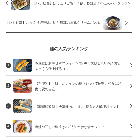
【レシピ部】ほっこりごちそう飯。秋鮭ときのこのパングラタン
【レシピ部】こっくり濃厚味。鮭と舞茸の豆乳クリームパスタ
鮭の人気ランキング
冷凍鮭は解凍せずフライパンでOK！失敗しない焼き方と
1
ふっくら仕上げるコツ
【料理別】「鮭」がメインの献立レシピ7提案。和食に洋
2
食に変幻自在！
【調理師監修】冷凍鮭のおいしい焼き方＆解凍ポイント
3
塩鮭の正しい塩抜きの方法3つおすすめレシピ
4