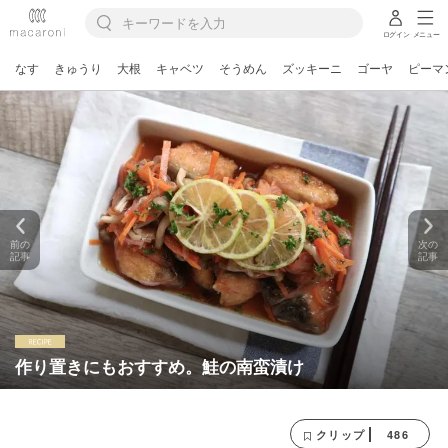
ログイン
メニュー
なす
きゅうり
大根
キャベツ
そうめん
ズッキーニ
ゴーヤ
ピーマ
前の
次の
記事
記事
作り置きにもおすすめ。鮭の南蛮漬け
486
クリップ