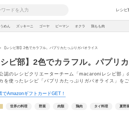
レシピ
うめん
ズッキーニ
ゴーヤ
ピーマン
オクラ
鶏もも肉
【レシピ部】2色でカラフル。パプリカたっぷりガパオライス
レシピ部】2色でカラフル。パプリ
公認のレシピクリエーターチーム「macaroniレシピ部
カを使ったレシピ「パプリカたっぷりガパオライス」を
でAmazonギフトカードGET！
世界の料理
野菜
肉類
鶏肉
タイ料理
夏野