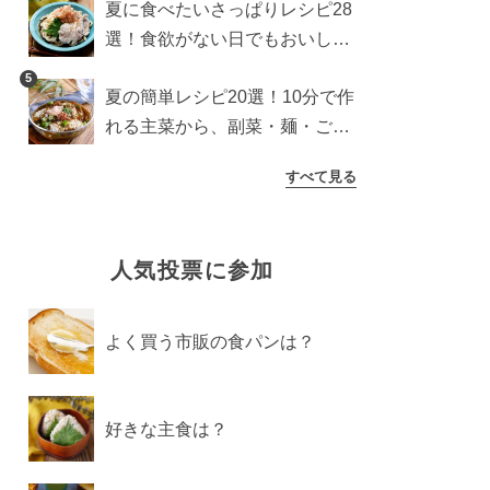
夏に食べたいさっぱりレシピ28
選！食欲がない日でもおいしい
簡単おかず・麺・ごはん
5
夏の簡単レシピ20選！10分で作
れる主菜から、副菜・麺・ごは
んまで一気に紹介
すべて見る
人気投票に参加
よく買う市販の食パンは？
好きな主食は？