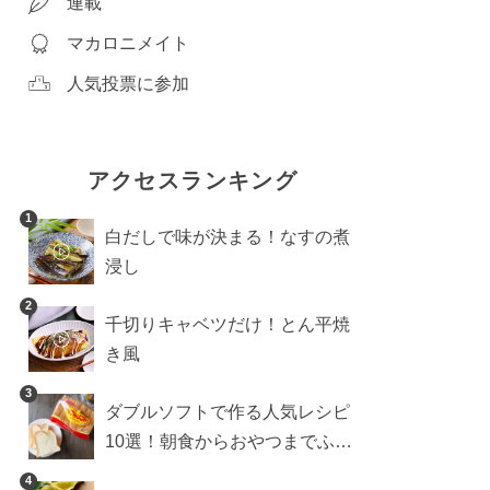
連載
マカロニメイト
人気投票に参加
アクセスランキング
1
白だしで味が決まる！なすの煮
浸し
2
千切りキャベツだけ！とん平焼
き風
3
ダブルソフトで作る人気レシピ
10選！朝食からおやつまでふん
わり食パンを楽しむアレンジ
4