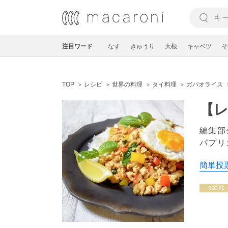
注目ワード
なす
きゅうり
大根
キャベツ
そ
TOP
レシピ
世界の料理
タイ料理
ガパオライス
【
編集部
パプリ
簡単投票