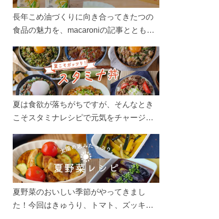
長年こめ油づくりに向き合ってきたつの
食品の魅力を、macaroniの記事とともに
ご紹介します。レシピや活用術はもちろ
ん、製造現場や品質へのこだわりまで。
こめ油をもっと好きになるコンテンツを
ぜひお楽しみください。
夏は食欲が落ちがちですが、そんなとき
こそスタミナレシピで元気をチャージ！
お肉や夏野菜をたっぷり使う丼をガッツ
リ食べて、夏バテを吹き飛ばしましょ
う！
夏野菜のおいしい季節がやってきまし
た！今回はきゅうり、トマト、ズッキー
ニなどを使ったレシピをご紹介します。