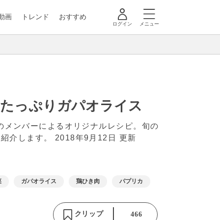
動画
トレンド
おすすめ
ログイン
メニュー
カたっぷりガパオライス
」のメンバーによるオリジナルレシピ。旬の
ご紹介します。
2018年9月12日 更新
菜
ガパオライス
鶏ひき肉
パプリカ
クリップ
466