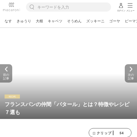
ログイン
メニュー
なす
きゅうり
大根
キャベツ
そうめん
ズッキーニ
ゴーヤ
ピーマ
前の
次の
記事
記事
フランスパンの仲間「バタール」とは？特徴やレシピ
７選も
54
クリップ