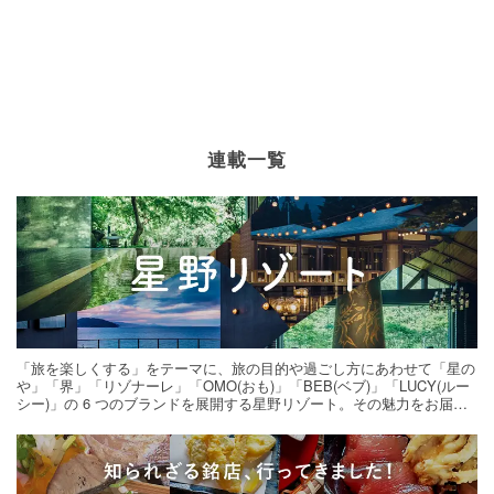
連載一覧
「旅を楽しくする」をテーマに、旅の目的や過ごし方にあわせて「星の
や」「界」「リゾナーレ」「OMO(おも)」「BEB(ベブ)」「LUCY(ルー
シー)」の 6 つのブランドを展開する星野リゾート。その魅力をお届け
する旅の連載。次の旅先探しのヒントにいかがですか？