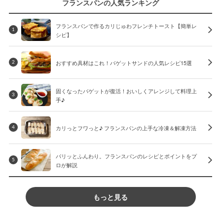
フランスパンの人気ランキング
フランスパンで作るカリじゅわフレンチトースト【簡単レ
1
シピ】
おすすめ具材はこれ！バゲットサンドの人気レシピ15選
2
固くなったバゲットが復活！おいしくアレンジして料理上
3
手♪
カリっとフワっと♪ フランスパンの上手な冷凍＆解凍方法
4
パリッとふんわり。フランスパンのレシピとポイントをプ
5
ロが解説
もっと見る