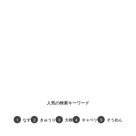
人気の検索キーワード
1
なす
2
きゅうり
3
大根
4
キャベツ
5
そうめん