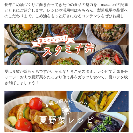
長年こめ油づくりに向き合ってきたつの食品の魅力を、macaroniの記事
とともにご紹介します。レシピや活用術はもちろん、製造現場や品質へ
のこだわりまで。こめ油をもっと好きになるコンテンツをぜひお楽しみ
ください。
夏は食欲が落ちがちですが、そんなときこそスタミナレシピで元気をチ
ャージ！お肉や夏野菜をたっぷり使う丼をガッツリ食べて、夏バテを吹
き飛ばしましょう！