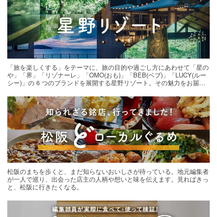
「旅を楽しくする」をテーマに、旅の目的や過ごし方にあわせて「星の
や」「界」「リゾナーレ」「OMO(おも)」「BEB(ベブ)」「LUCY(ルー
シー)」の 6 つのブランドを展開する星野リゾート。その魅力をお届け
する旅の連載。次の旅先探しのヒントにいかがですか？
松阪のまちを歩くと、まだ知らないおいしさが待っている。地元編集者
が一人で巡り、出会った店主の人柄や想いと味を伝えます。見ればきっ
と、松阪に行きたくなる。