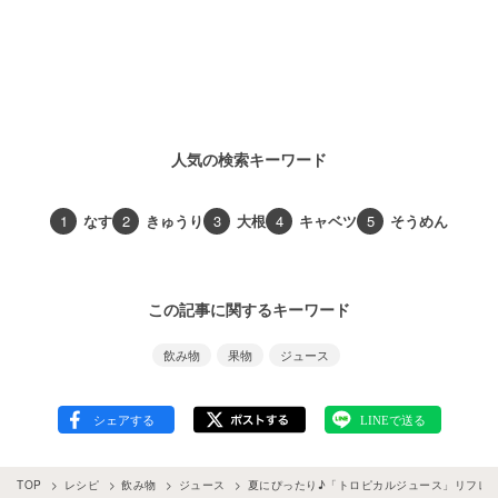
人気の検索キーワード
1
なす
2
きゅうり
3
大根
4
キャベツ
5
そうめん
この記事に関するキーワード
飲み物
果物
ジュース
TOP
レシピ
飲み物
ジュース
夏にぴったり♪「トロピカルジュース」リフレ