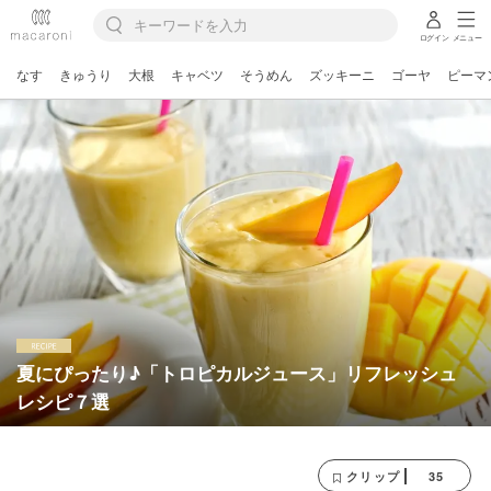
ログイン
メニュー
なす
きゅうり
大根
キャベツ
そうめん
ズッキーニ
ゴーヤ
ピーマ
夏にぴったり♪「トロピカルジュース」リフレッシュ
レシピ７選
35
クリップ