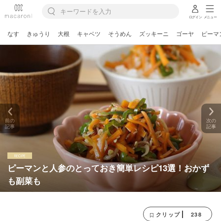
ログイン
メニュー
なす
きゅうり
大根
キャベツ
そうめん
ズッキーニ
ゴーヤ
ピーマ
前の
次の
記事
記事
ピーマンと人参のとっておき簡単レシピ13選！おかず
も副菜も
238
クリップ