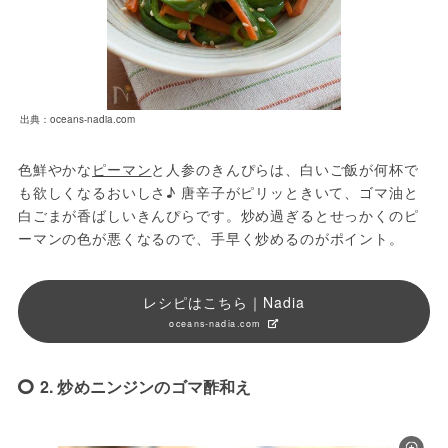
出典：oceans-nadia.com
色鮮やかな
ピーマン
と人参のきんぴらは、白いご飯が何杯で
も欲しくなるおいしさ♪ 唐辛子がピリッときいて、ゴマ油と
白ごまが香ばしいきんぴらです。炒め過ぎるとせっかくのピ
ーマンの色が悪くなるので、手早く炒めるのがポイント。
レシピはこちら｜Nadia
oceans-nadia.com
2. 炒めニンジンのゴマ酢和え