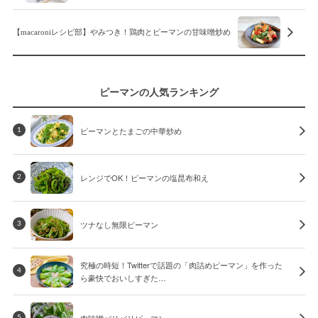
【macaroniレシピ部】やみつき！鶏肉とピーマンの甘味噌炒め
ピーマンの人気ランキング
ピーマンとたまごの中華炒め
1
レンジでOK！ピーマンの塩昆布和え
2
ツナなし無限ピーマン
3
究極の時短！Twitterで話題の「肉詰めピーマン」を作った
4
ら豪快でおいしすぎた…
5