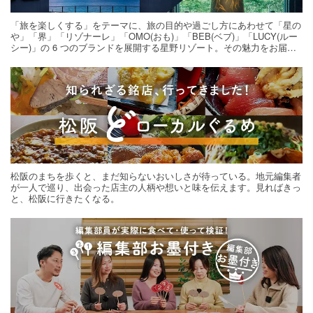
「旅を楽しくする」をテーマに、旅の目的や過ごし方にあわせて「星の
や」「界」「リゾナーレ」「OMO(おも)」「BEB(ベブ)」「LUCY(ルー
シー)」の 6 つのブランドを展開する星野リゾート。その魅力をお届け
する旅の連載。次の旅先探しのヒントにいかがですか？
松阪のまちを歩くと、まだ知らないおいしさが待っている。地元編集者
が一人で巡り、出会った店主の人柄や想いと味を伝えます。見ればきっ
と、松阪に行きたくなる。