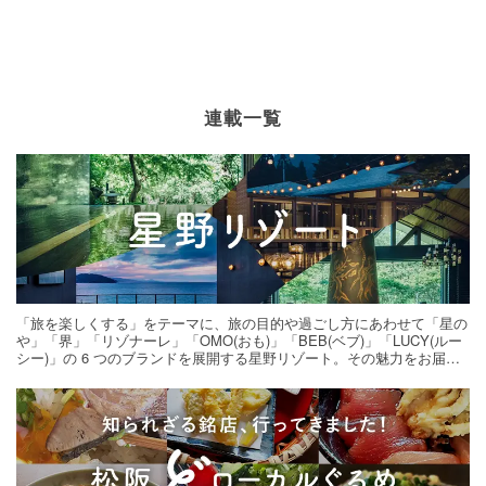
連載一覧
「旅を楽しくする」をテーマに、旅の目的や過ごし方にあわせて「星の
や」「界」「リゾナーレ」「OMO(おも)」「BEB(ベブ)」「LUCY(ルー
シー)」の 6 つのブランドを展開する星野リゾート。その魅力をお届け
する旅の連載。次の旅先探しのヒントにいかがですか？