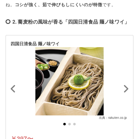
ね。
コシが強く、茹で伸びもしにくいのが特徴
です。
2. 蕎麦粉の風味が香る「四国日清食品 麺ノ味ワイ」
四国日清食品 麺ノ味ワイ
出典：rakuten.co.jp
￥397〜