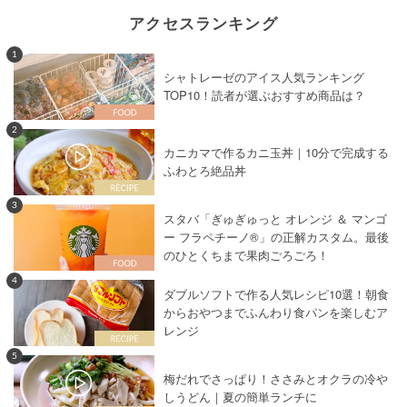
アクセスランキング
1
シャトレーゼのアイス人気ランキング
TOP10！読者が選ぶおすすめ商品は？
2
カニカマで作るカニ玉丼｜10分で完成する
ふわとろ絶品丼
3
スタバ「ぎゅぎゅっと オレンジ ＆ マンゴ
ー フラペチーノ®」の正解カスタム。最後
のひとくちまで果肉ごろごろ！
4
ダブルソフトで作る人気レシピ10選！朝食
からおやつまでふんわり食パンを楽しむア
レンジ
5
梅だれでさっぱり！ささみとオクラの冷や
しうどん｜夏の簡単ランチに