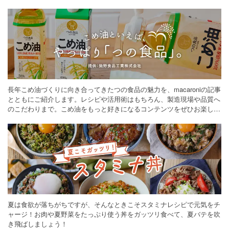
長年こめ油づくりに向き合ってきたつの食品の魅力を、macaroniの記事
とともにご紹介します。レシピや活用術はもちろん、製造現場や品質へ
のこだわりまで。こめ油をもっと好きになるコンテンツをぜひお楽しみ
ください。
夏は食欲が落ちがちですが、そんなときこそスタミナレシピで元気をチ
ャージ！お肉や夏野菜をたっぷり使う丼をガッツリ食べて、夏バテを吹
き飛ばしましょう！