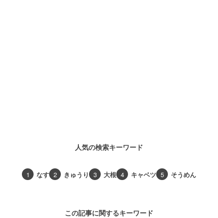
人気の検索キーワード
1
なす
2
きゅうり
3
大根
4
キャベツ
5
そうめん
この記事に関するキーワード