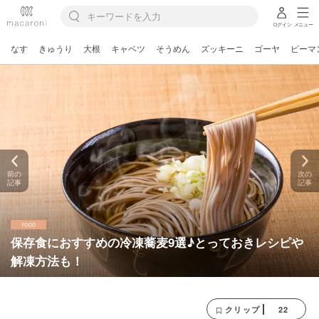
ログイン
メニュー
なす
きゅうり
大根
キャベツ
そうめん
ズッキーニ
ゴーヤ
ピーマ
前の
次の
記事
記事
保存食におすすめの冷凍蕎麦9選♪とっておきレシピや
解凍方法も！
22
クリップ