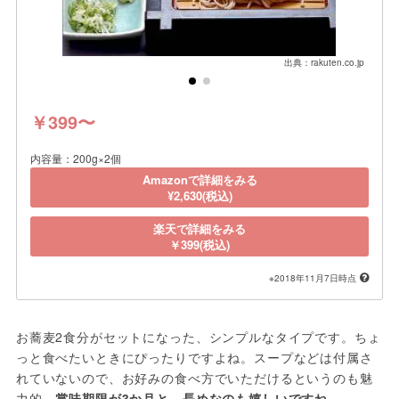
出典：rakuten.co.jp
￥399〜
内容量：200g×2個
Amazonで詳細をみる
¥2,630(税込)
楽天で詳細をみる
￥399(税込)
※2018年11月7日時点
お蕎麦2食分がセットになった、シンプルなタイプです。ちょ
っと食べたいときにぴったりですよね。スープなどは付属さ
れていないので、お好みの食べ方でいただけるというのも魅
力的。
賞味期限が3か月と、長めなのも嬉しいですね
。