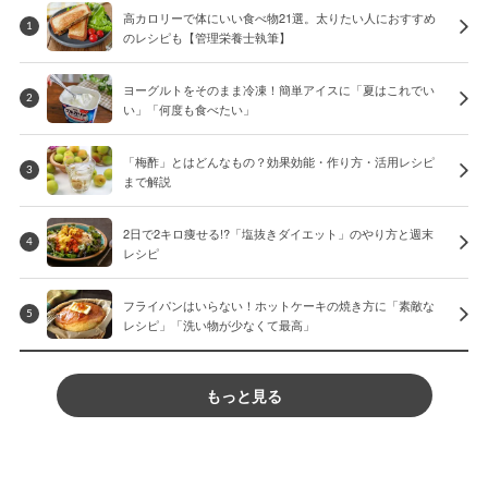
高カロリーで体にいい食べ物21選。太りたい人におすすめ
1
のレシピも【管理栄養士執筆】
ヨーグルトをそのまま冷凍！簡単アイスに「夏はこれでい
2
い」「何度も食べたい」
「梅酢」とはどんなもの？効果効能・作り方・活用レシピ
3
まで解説
2日で2キロ痩せる!?「塩抜きダイエット」のやり方と週末
4
レシピ
フライパンはいらない！ホットケーキの焼き方に「素敵な
5
レシピ」「洗い物が少なくて最高」
もっと見る