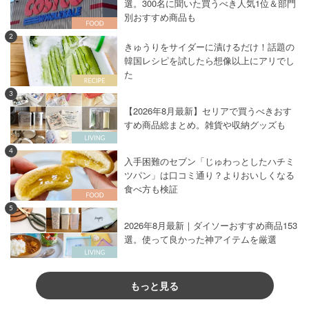
選。300名に聞いた買うべき人気1位＆部門
別おすすめ商品も
2
きゅうりをサイダーに漬けるだけ！話題の
韓国レシピを試したら想像以上にアリでし
た
3
【2026年8月最新】セリアで買うべきおす
すめ商品総まとめ。雑貨や収納グッズも
4
入手困難のセブン「じゅわっとしたハチミ
ツパン」は口コミ通り？よりおいしくなる
食べ方も検証
5
2026年8月最新｜ダイソーおすすめ商品153
選。使って良かった神アイテムを厳選
もっと見る