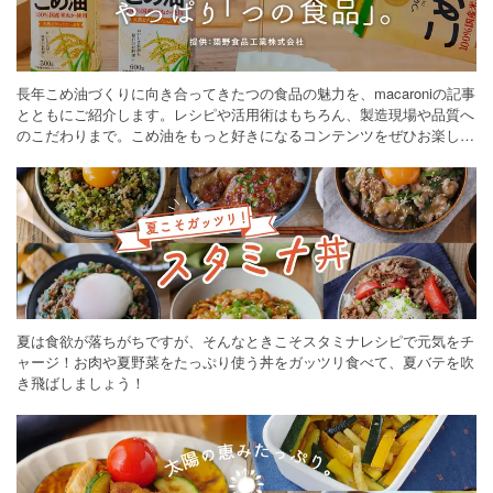
長年こめ油づくりに向き合ってきたつの食品の魅力を、macaroniの記事
とともにご紹介します。レシピや活用術はもちろん、製造現場や品質へ
のこだわりまで。こめ油をもっと好きになるコンテンツをぜひお楽しみ
ください。
夏は食欲が落ちがちですが、そんなときこそスタミナレシピで元気をチ
ャージ！お肉や夏野菜をたっぷり使う丼をガッツリ食べて、夏バテを吹
き飛ばしましょう！