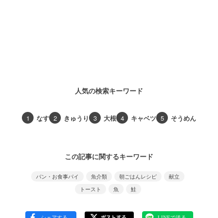
人気の検索キーワード
1
なす
2
きゅうり
3
大根
4
キャベツ
5
そうめん
この記事に関するキーワード
パン・お食事パイ
魚介類
朝ごはんレシピ
献立
トースト
魚
鮭