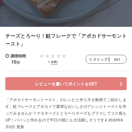
チーズとろ〜り！鮭フレークで「アボカドサーモント
ースト」
調理時間
431
クリップ
-
10
分
(0件)
レビューを書いてポイントをGET
「アボカドサーモントースト」のレシピと作り方を動画でご紹介しま
す。鮭フレークとアボカドで濃厚なおいしさのアレンジトーストを作
ってみませんか？マヨネーズととろ〜りチーズもプラスしてコク感も
UP！パパッと作れるので平日の朝にも大活躍しそうです♪ 2022年6
月2日 更新