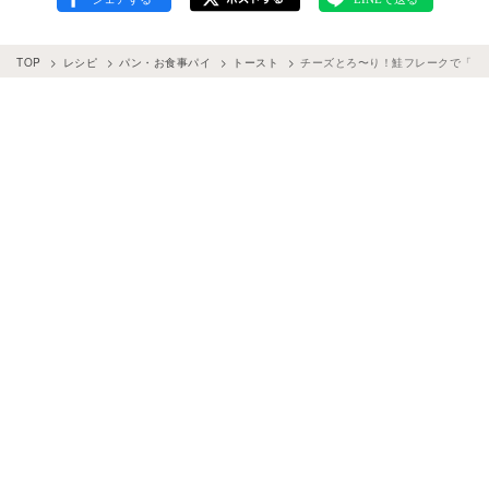
TOP
レシピ
パン・お食事パイ
トースト
チーズとろ〜り！鮭フレークで「ア