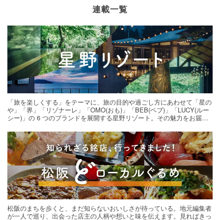
連載一覧
「旅を楽しくする」をテーマに、旅の目的や過ごし方にあわせて「星の
や」「界」「リゾナーレ」「OMO(おも)」「BEB(ベブ)」「LUCY(ルー
シー)」の 6 つのブランドを展開する星野リゾート。その魅力をお届け
する旅の連載。次の旅先探しのヒントにいかがですか？
松阪のまちを歩くと、まだ知らないおいしさが待っている。地元編集者
が一人で巡り、出会った店主の人柄や想いと味を伝えます。見ればきっ