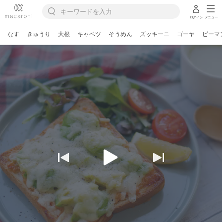
ログイン
メニュー
なす
きゅうり
大根
キャベツ
そうめん
ズッキーニ
ゴーヤ
ピーマ