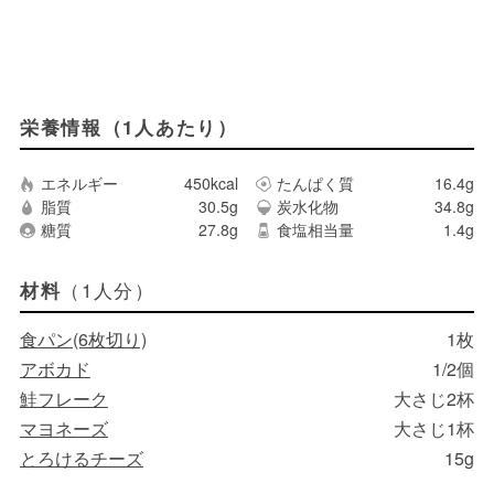
栄養情報（1人あたり）
エネルギー
450kcal
たんぱく質
16.4g
脂質
30.5g
炭水化物
34.8g
糖質
27.8g
食塩相当量
1.4g
（1人分）
材料
食パン(6枚切り)
1枚
アボカド
1/2個
鮭フレーク
大さじ2杯
マヨネーズ
大さじ1杯
とろけるチーズ
15g