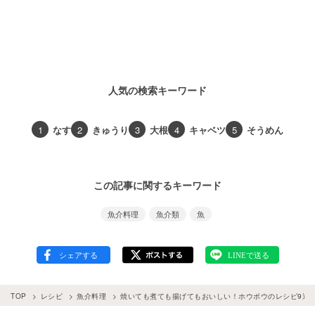
人気の検索キーワード
1
なす
2
きゅうり
3
大根
4
キャベツ
5
そうめん
この記事に関するキーワード
魚介料理
魚介類
魚
TOP
レシピ
魚介料理
焼いても煮ても揚げてもおいしい！ホウボウのレシピ9選