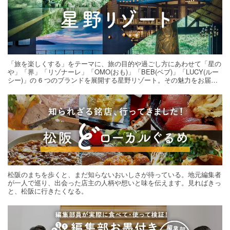
「旅を楽しくする」をテーマに、旅の目的や過ごし方にあわせて「星の
や」「界」「リゾナーレ」「OMO(おも)」「BEB(ベブ)」「LUCY(ルー
シー)」の 6 つのブランドを展開する星野リゾート。その魅力をお届け
する旅の連載。次の旅先探しのヒントにいかがですか？
松阪のまちを歩くと、まだ知らないおいしさが待っている。地元編集者
が一人で巡り、出会った店主の人柄や想いと味を伝えます。見ればきっ
と、松阪に行きたくなる。