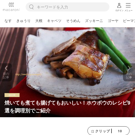
ログイン
メニュー
なす
きゅうり
大根
キャベツ
そうめん
ズッキーニ
ゴーヤ
ピーマ
前の
次の
記事
記事
焼いても煮ても揚げてもおいしい！ホウボウのレシピ9
選を調理別でご紹介
10
クリップ