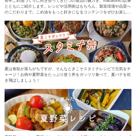
長年こめ油づくりに向き合ってきたつの食品の魅力を、macaroniの記事
とともにご紹介します。レシピや活用術はもちろん、製造現場や品質へ
のこだわりまで。こめ油をもっと好きになるコンテンツをぜひお楽しみ
ください。
夏は食欲が落ちがちですが、そんなときこそスタミナレシピで元気をチ
ャージ！お肉や夏野菜をたっぷり使う丼をガッツリ食べて、夏バテを吹
き飛ばしましょう！