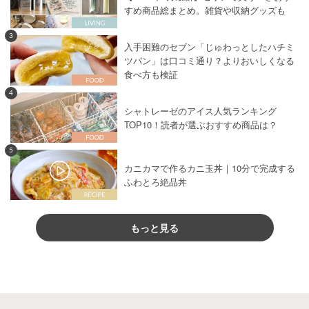
すめ商品総まとめ。雑貨や収納グッズも
3
入手困難のセブン「じゅわっとしたハチミ
ツパン」は口コミ通り？よりおいしくなる
食べ方も検証
4
シャトレーゼのアイス人気ランキング
TOP10！読者が選ぶおすすめ商品は？
5
カニカマで作るカニ玉丼｜10分で完成する
ふわとろ絶品丼
もっと見る