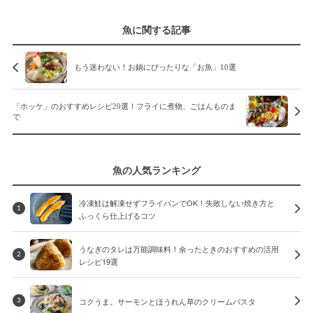
魚に関する記事
もう迷わない！お鍋にぴったりな「お魚」10選
「ホッケ」のおすすめレシピ20選！フライに煮物、ごはんものま
で
魚の人気ランキング
冷凍鮭は解凍せずフライパンでOK！失敗しない焼き方と
1
ふっくら仕上げるコツ
うなぎのタレは万能調味料！余ったときのおすすめの活用
2
レシピ19選
コクうま。サーモンとほうれん草のクリームパスタ
3