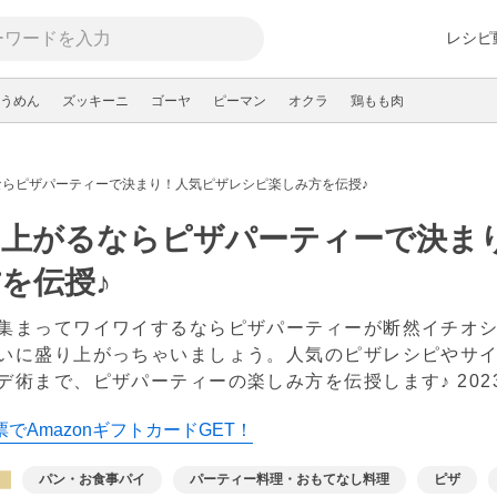
レシピ
うめん
ズッキーニ
ゴーヤ
ピーマン
オクラ
鶏もも肉
ならピザパーティーで決まり！人気ピザレシピ楽しみ方を伝授♪
り上がるならピザパーティーで決ま
を伝授♪
集まってワイワイするならピザパーティーが断然イチオ
いに盛り上がっちゃいましょう。人気のピザレシピやサ
デ術まで、ピザパーティーの楽しみ方を伝授します♪
20
でAmazonギフトカードGET！
パン・お食事パイ
パーティー料理・おもてなし料理
ピザ