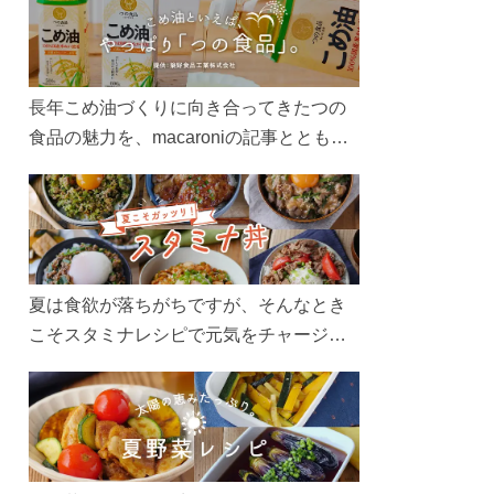
長年こめ油づくりに向き合ってきたつの
食品の魅力を、macaroniの記事とともに
ご紹介します。レシピや活用術はもちろ
ん、製造現場や品質へのこだわりまで。
こめ油をもっと好きになるコンテンツを
ぜひお楽しみください。
夏は食欲が落ちがちですが、そんなとき
こそスタミナレシピで元気をチャージ！
お肉や夏野菜をたっぷり使う丼をガッツ
リ食べて、夏バテを吹き飛ばしましょ
う！