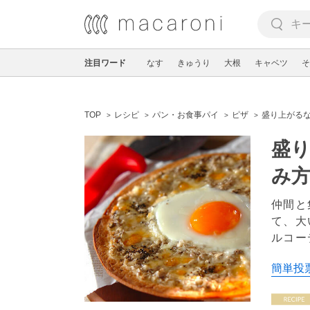
注目ワード
なす
きゅうり
大根
キャベツ
そ
TOP
レシピ
パン・お食事パイ
ピザ
盛り上がる
盛
み方
仲間と
て、大
ルコー
簡単投票