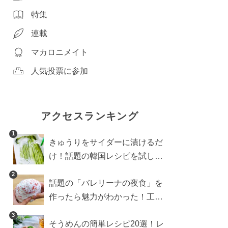
特集
連載
マカロニメイト
人気投票に参加
アクセスランキング
1
きゅうりをサイダーに漬けるだ
け！話題の韓国レシピを試した
ら想像以上にアリでした
2
話題の「バレリーナの夜食」を
作ったら魅力がわかった！工程
10分の作り方
3
そうめんの簡単レシピ20選！レ