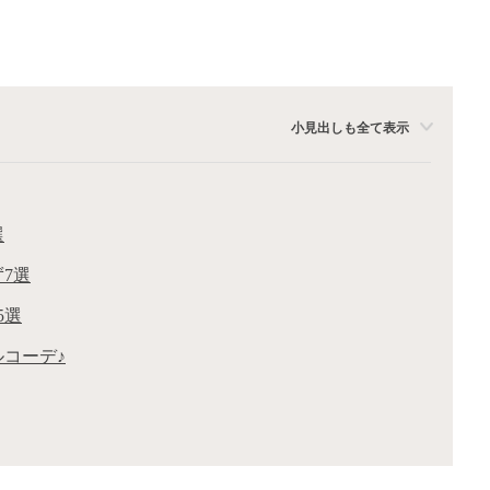
小見出しも全て表示
選
7選
5選
ルコーデ♪