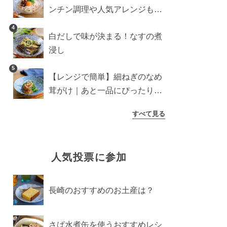
ンチン調理や人気アレンジも紹
介
4
白だしで味が決まる！なすの煮
浸し
5
【レンジで簡単】細ねぎのなめ
茸がけ｜あと一品にぴったり副
菜
すべて見る
人気投票に参加
長崎のおすすめのお土産は？
さば水煮缶を使うおすすめレシ