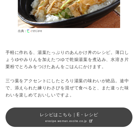
出典：
手軽に作れる、湯葉たっぷりのあんかけ丼のレシピ。薄口し
ょうゆやみりんを加えたつゆで乾燥湯葉を煮込み、水溶き片
栗粉でとろみをつけたあんをごはんにかけます。
三つ葉をアクセントにしたとろり湯葉の味わいが絶品。途中
で、添えられた練りわさびを混ぜて食べると、また違った味
わいを楽しめておいしいですよ。
レシピはこちら｜E・レシピ
erecipe.woman.excite.co.jp