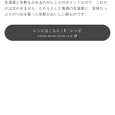
生湯葉と生麩を入れるのがレシピのポイントなので、これだ
けは欠かせません。とろりとした食感の生湯葉と、旨味たっ
ぷりのつゆを吸った生麩がおいしい鍋ものです。
レシピはこちら｜E・レシピ
erecipe.woman.excite.co.jp