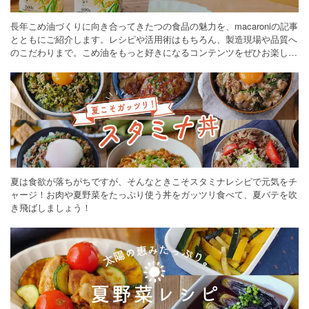
長年こめ油づくりに向き合ってきたつの食品の魅力を、macaroniの記事
とともにご紹介します。レシピや活用術はもちろん、製造現場や品質へ
のこだわりまで。こめ油をもっと好きになるコンテンツをぜひお楽しみ
ください。
夏は食欲が落ちがちですが、そんなときこそスタミナレシピで元気をチ
ャージ！お肉や夏野菜をたっぷり使う丼をガッツリ食べて、夏バテを吹
き飛ばしましょう！