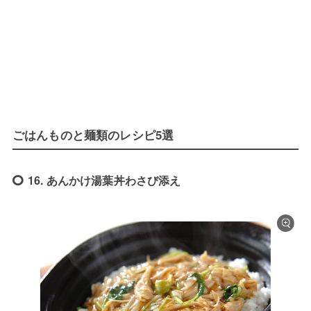
ごはんものと麺類のレシピ5選
16. あんかけ湯葉丼わさび添え