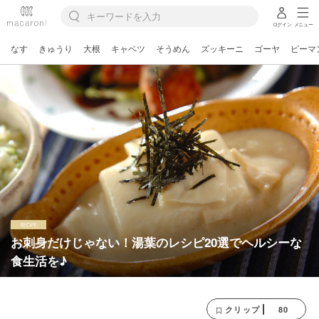
ログイン
メニュー
なす
きゅうり
大根
キャベツ
そうめん
ズッキーニ
ゴーヤ
ピーマ
お刺身だけじゃない！湯葉のレシピ20選でヘルシーな
食生活を♪
80
クリップ