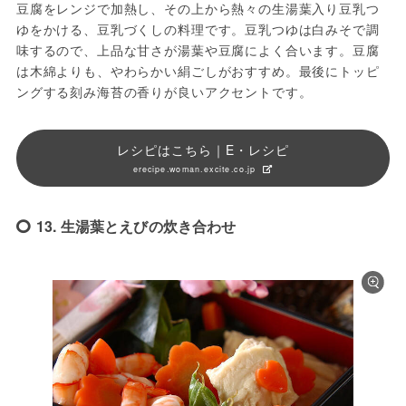
豆腐をレンジで加熱し、その上から熱々の生湯葉入り豆乳つ
ゆをかける、豆乳づくしの料理です。豆乳つゆは白みそで調
味するので、上品な甘さが湯葉や豆腐によく合います。豆腐
は木綿よりも、やわらかい絹ごしがおすすめ。最後にトッピ
ングする刻み海苔の香りが良いアクセントです。
レシピはこちら｜E・レシピ
erecipe.woman.excite.co.jp
13. 生湯葉とえびの炊き合わせ