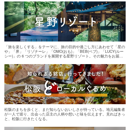
「旅を楽しくする」をテーマに、旅の目的や過ごし方にあわせて「星の
や」「界」「リゾナーレ」「OMO(おも)」「BEB(ベブ)」「LUCY(ルー
シー)」の 6 つのブランドを展開する星野リゾート。その魅力をお届け
する旅の連載。次の旅先探しのヒントにいかがですか？
松阪のまちを歩くと、まだ知らないおいしさが待っている。地元編集者
が一人で巡り、出会った店主の人柄や想いと味を伝えます。見ればきっ
と、松阪に行きたくなる。