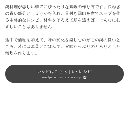
鍋料理が恋しい季節にぴったりな鶏鍋の作り方です。長ねぎ
の青い部分としょうがを入れ、骨付き鶏肉を煮てスープを作
る本格的なレシピ。材料をそろえて順を追えば、そんなにむ
ずしいことはありません。
途中で酒粕を加えて、味の変化を楽しむのがこの鍋の良いと
ころ。〆には湯葉とごはんで、旨味たっぷりのとろりとした
雑炊を作ります。
レシピはこちら｜E・レシピ
erecipe.woman.excite.co.jp