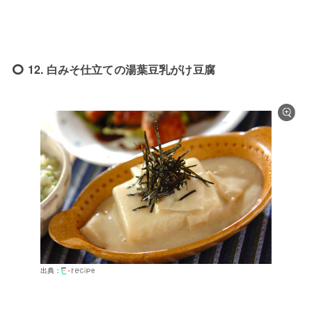
12. 白みそ仕立ての湯葉豆乳がけ豆腐
出典：