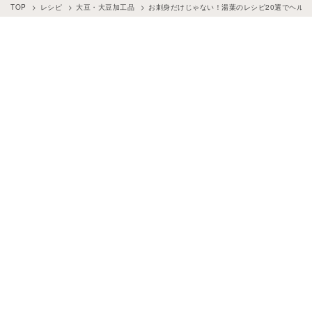
TOP
レシピ
大豆・大豆加工品
お刺身だけじゃない！湯葉のレシピ20選でヘルシ