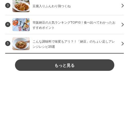
豆腐入りふんわり鶏つくね
3
市販納豆の人気ランキングTOP10！食べ比べてわかったお
4
すすめポイント
こんな調味料で味変もアリ？！「納豆」のちょい足しアレ
5
ンジレシピ25選
もっと見る