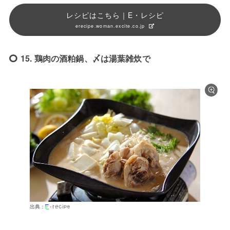
レシピはこちら｜E・レシピ
erecipe.woman.excite.co.jp
15. 鶏肉の酒粕鍋、〆は湯葉雑炊で
出典：