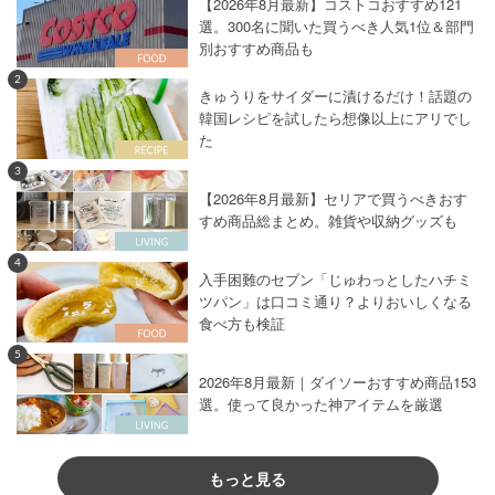
【2026年8月最新】コストコおすすめ121
選。300名に聞いた買うべき人気1位＆部門
別おすすめ商品も
2
きゅうりをサイダーに漬けるだけ！話題の
韓国レシピを試したら想像以上にアリでし
た
3
【2026年8月最新】セリアで買うべきおす
すめ商品総まとめ。雑貨や収納グッズも
4
入手困難のセブン「じゅわっとしたハチミ
ツパン」は口コミ通り？よりおいしくなる
食べ方も検証
5
2026年8月最新｜ダイソーおすすめ商品153
選。使って良かった神アイテムを厳選
もっと見る