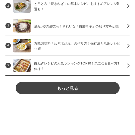
とろとろ「焼きねぎ」の基本レシピ。おすすめアレンジ5
2
選も！
最短5秒の裏技も！きれいな「白髪ネギ」の切り方を伝授
3
万能調味料「ねぎ塩だれ」の作り方！保存法と活用レシピ
4
11選
白ねぎレシピの人気ランキングTOP10！気になる食べ方1
5
位は？
もっと見る