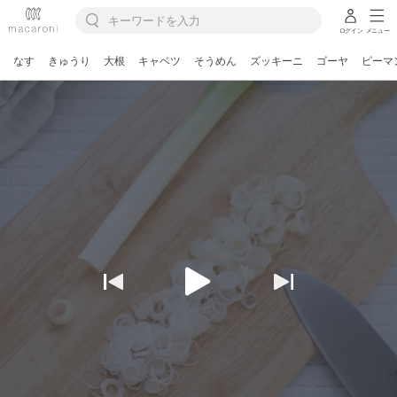
ログイン
メニュー
なす
きゅうり
大根
キャベツ
そうめん
ズッキーニ
ゴーヤ
ピーマ