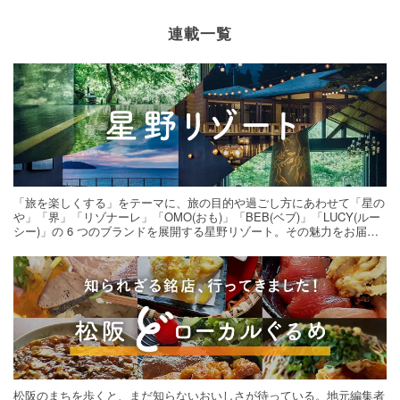
連載一覧
「旅を楽しくする」をテーマに、旅の目的や過ごし方にあわせて「星の
や」「界」「リゾナーレ」「OMO(おも)」「BEB(ベブ)」「LUCY(ルー
シー)」の 6 つのブランドを展開する星野リゾート。その魅力をお届け
する旅の連載。次の旅先探しのヒントにいかがですか？
松阪のまちを歩くと、まだ知らないおいしさが待っている。地元編集者