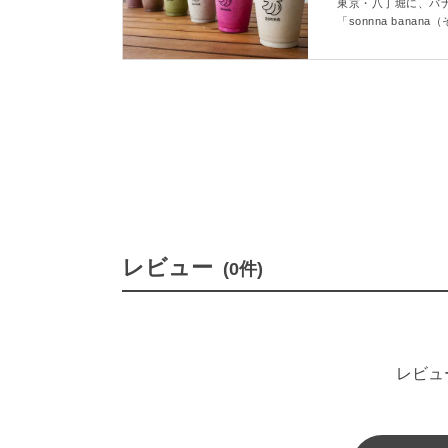
ランキング
東京・八丁堀に、バ
「sonnna ban
がいただけるお店な
キングしてみました
レビュー
(0件)
レビュ