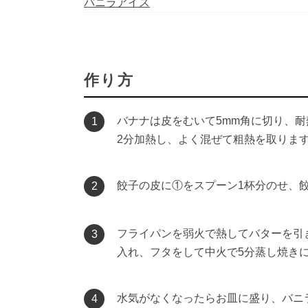
バニラアイス
作り方
バナナは皮をむいて5mm角に切り、耐
1
2分加熱し、よく混ぜて粗熱を取りま
餃子の皮に①をスプーン1杯分のせ、
2
フライパンを弱火で熱してバターを引
3
入れ、フタをして中火で5分蒸し焼き
水気がなくなったらお皿に盛り、バニ
4