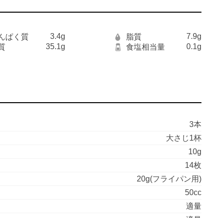
3.4g
7.9g
んぱく質
脂質
35.1g
0.1g
質
食塩相当量
3本
大さじ1杯
10g
14枚
20g(フライパン用)
50cc
適量