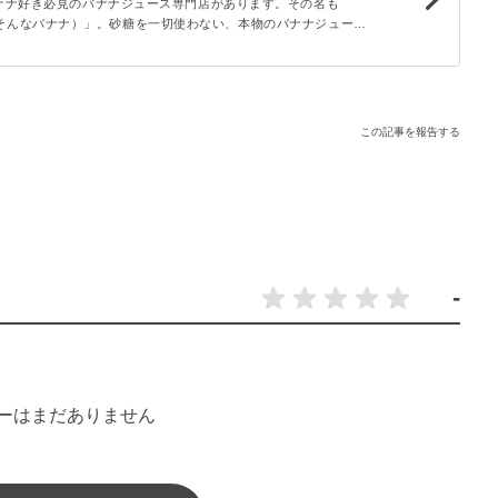
ナナ好き必見のバナナジュース専門店があります。その名も
ana（そんなバナナ）」。砂糖を一切使わない、本物のバナナジュース
んです。今回は、そんなバナナのジュースを飲み比べをしてラン
！
この記事を報告する
-
ーはまだありません