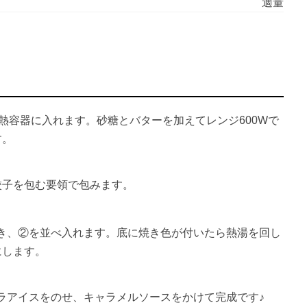
適量
熱容器に入れます。砂糖とバターを加えてレンジ600Wで
す。
餃子を包む要領で包みます。
き、②を並べ入れます。底に焼き色が付いたら熱湯を回し
にします。
ラアイスをのせ、キャラメルソースをかけて完成です♪