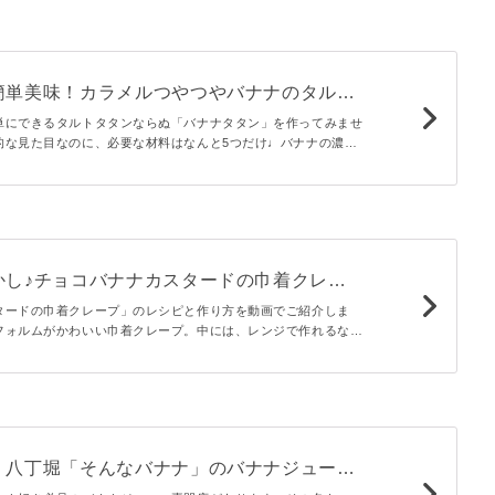
簡単美味！カラメルつやつやバナナのタルト
単にできるタルトタタンならぬ「バナナタタン」を作ってみませ
的な見た目なのに、必要な材料はなんと5つだけ♩バナナの濃厚
ラメルが絡み合う、絶品スイーツをぜひご家庭で！
かし♪チョコバナナカスタードの巾着クレー
タードの巾着クレープ」のレシピと作り方を動画でご紹介しま
フォルムがかわいい巾着クレープ。中には、レンジで作れるなめ
ドクリームとバナナを入れました♪おもてなしにもおすすめ！
！八丁堀「そんなバナナ」のバナナジュース