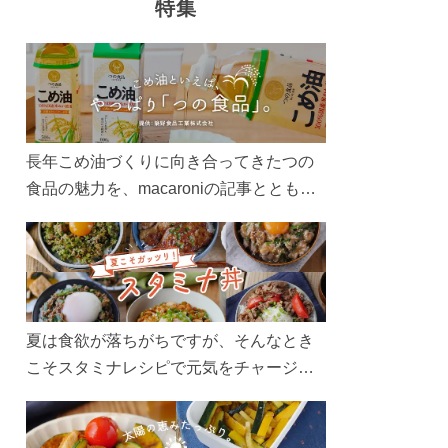
特集
長年こめ油づくりに向き合ってきたつの
食品の魅力を、macaroniの記事とともに
ご紹介します。レシピや活用術はもちろ
ん、製造現場や品質へのこだわりまで。
こめ油をもっと好きになるコンテンツを
ぜひお楽しみください。
夏は食欲が落ちがちですが、そんなとき
こそスタミナレシピで元気をチャージ！
お肉や夏野菜をたっぷり使う丼をガッツ
リ食べて、夏バテを吹き飛ばしましょ