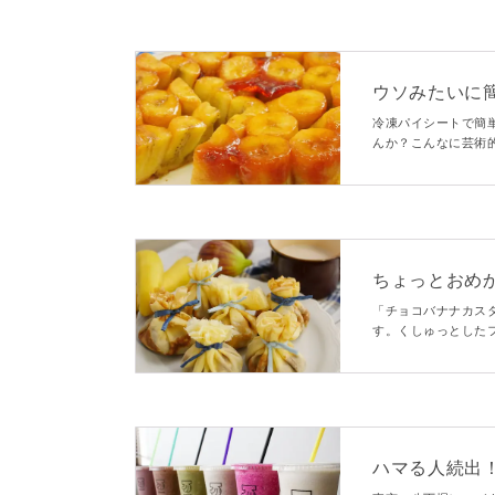
ウソみたいに
タタン
冷凍パイシートで簡
んか？こんなに芸術
な甘さにほろ苦いカ
ちょっとおめ
プ
「チョコバナナカス
す。くしゅっとした
らかチョコカスター
ハマる人続出