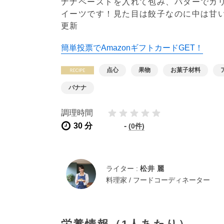
ナナペーストを入れて包み、バターでカ
イーツです！見た目は餃子なのに中は甘
更新
簡単投票でAmazonギフトカードGET！
点心
果物
お菓子材料
バナナ
調理時間
30 分
-
(0件)
ライター :
松井 麗
料理家 / フードコーディネーター