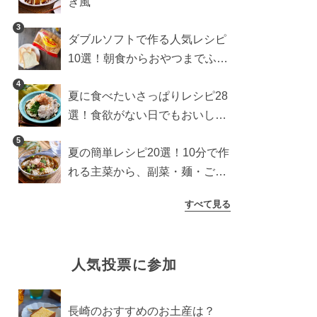
き風
3
ダブルソフトで作る人気レシピ
10選！朝食からおやつまでふん
わり食パンを楽しむアレンジ
4
夏に食べたいさっぱりレシピ28
選！食欲がない日でもおいしい
簡単おかず・麺・ごはん
5
夏の簡単レシピ20選！10分で作
れる主菜から、副菜・麺・ごは
んまで一気に紹介
すべて見る
人気投票に参加
長崎のおすすめのお土産は？