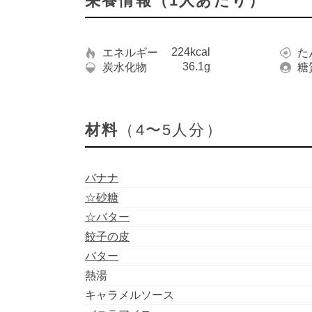
栄養情報（1人あたり）
224kcal
エネルギー
た
36.1g
炭水化物
糖
材料
（4〜5人分）
バナナ
☆砂糖
☆バター
餃子の皮
バター
熱湯
キャラメルソース