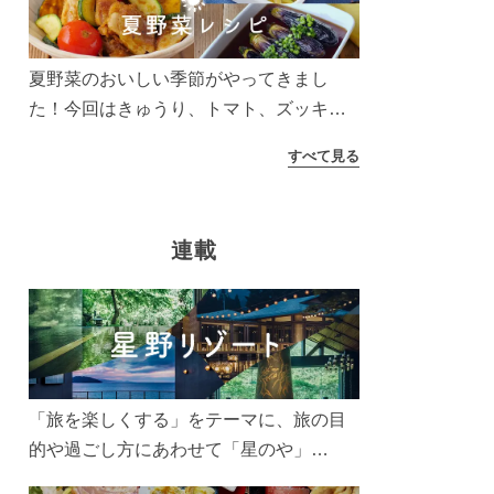
う！
夏野菜のおいしい季節がやってきまし
た！今回はきゅうり、トマト、ズッキー
ニなどを使ったレシピをご紹介します。
すべて見る
太陽の光をたっぷりあびた夏野菜は栄養
もたっぷり。美味しく食べてパワーチャ
ージしましょう♪
連載
「旅を楽しくする」をテーマに、旅の目
的や過ごし方にあわせて「星のや」
「界」「リゾナーレ」「OMO(おも)」「B