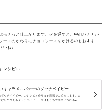
はモチっと仕上がります。火を通すと、中のバナナが
ソースのかわりにチョコソースをかけるのもおすす
さいね♪
」レシピ♪♪
む♪キャラメルバナナのダッチベイビー
のダッチベイビー」のレシピと作り方を動画でご紹介します。カ
となりつつあるダッチベイビー、実はおうちで簡単に作れるんで
なキャラメリゼバナナをトッピング。休日のティータイムにおす