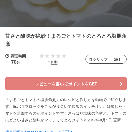
甘さと酸味が絶妙！まるごとトマトのとろとろ塩豚角
煮
調理時間
203
クリップ
-
70
分
(0件)
レビューを書いてポイントをGET
「まるごとトマトの塩豚角煮」のレシピと作り方を動画でご紹介しま
す。豚バラブロックをこんがり焼いて炊飯スイッチオン。冷凍したト
マトを追加するのがポイントです！さっぱり塩味の角煮と、トマトの
ほどよい甘みと酸味がマッチしてとろけそう♪ 2017年8月1日 更新
簡単投票でAmazonギフトカードGET！