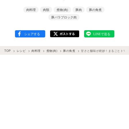
肉料理
肉類
煮物(肉)
豚肉
豚の角煮
豚バラブロック肉
TOP
レシピ
肉料理
煮物(肉)
豚の角煮
甘さと酸味が絶妙！まるごとトマ