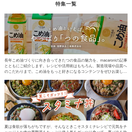
特集一覧
長年こめ油づくりに向き合ってきたつの食品の魅力を、macaroniの記事
とともにご紹介します。レシピや活用術はもちろん、製造現場や品質へ
のこだわりまで。こめ油をもっと好きになるコンテンツをぜひお楽しみ
ください。
夏は食欲が落ちがちですが、そんなときこそスタミナレシピで元気をチ
ャージ！お肉や夏野菜をたっぷり使う丼をガッツリ食べて、夏バテを吹