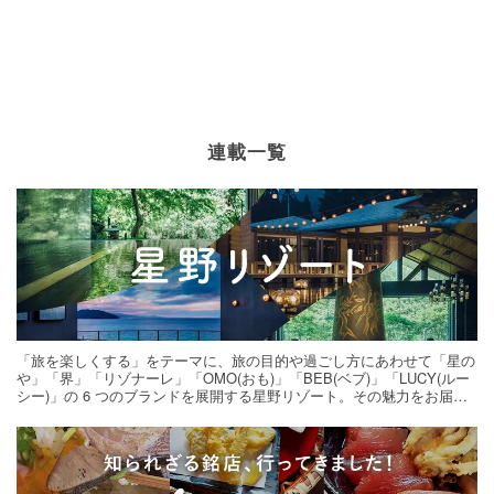
連載一覧
「旅を楽しくする」をテーマに、旅の目的や過ごし方にあわせて「星の
や」「界」「リゾナーレ」「OMO(おも)」「BEB(ベブ)」「LUCY(ルー
シー)」の 6 つのブランドを展開する星野リゾート。その魅力をお届け
する旅の連載。次の旅先探しのヒントにいかがですか？