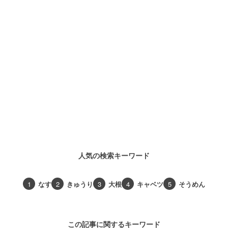
人気の検索キーワード
1
なす
2
きゅうり
3
大根
4
キャベツ
5
そうめん
この記事に関するキーワード