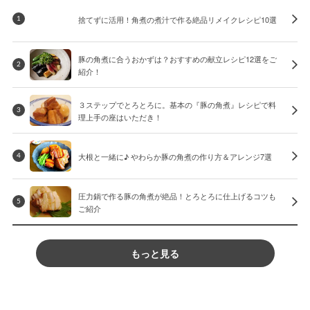
捨てずに活用！角煮の煮汁で作る絶品リメイクレシピ10選
1
豚の角煮に合うおかずは？おすすめの献立レシピ12選をご
2
紹介！
３ステップでとろとろに。基本の『豚の角煮』レシピで料
3
理上手の座はいただき！
大根と一緒に♪ やわらか豚の角煮の作り方＆アレンジ7選
4
圧力鍋で作る豚の角煮が絶品！とろとろに仕上げるコツも
5
ご紹介
もっと見る