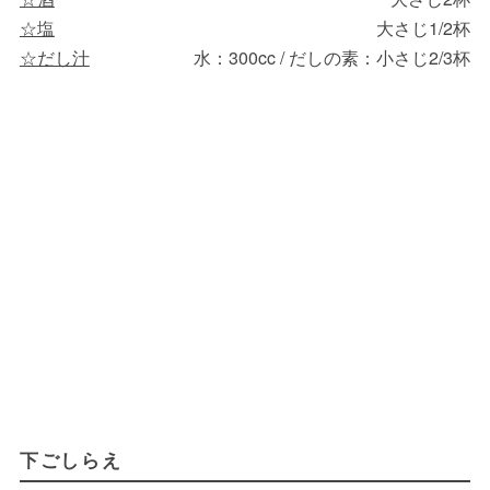
☆塩
大さじ1/2杯
☆だし汁
水：300cc / だしの素：小さじ2/3杯
下ごしらえ