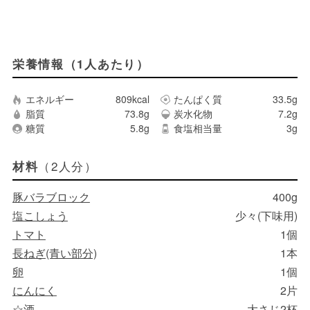
栄養情報（1人あたり）
エネルギー
809kcal
たんぱく質
33.5g
脂質
73.8g
炭水化物
7.2g
糖質
5.8g
食塩相当量
3g
（2人分）
材料
豚バラブロック
400g
塩こしょう
少々(下味用)
トマト
1個
長ねぎ(青い部分)
1本
卵
1個
にんにく
2片
☆酒
大さじ2杯