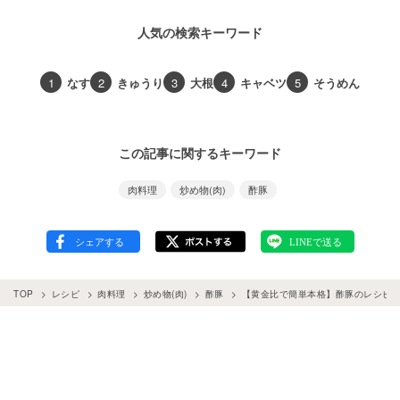
人気の検索キーワード
1
なす
2
きゅうり
3
大根
4
キャベツ
5
そうめん
この記事に関するキーワード
肉料理
炒め物(肉)
酢豚
TOP
レシピ
肉料理
炒め物(肉)
酢豚
【黄金比で簡単本格】酢豚のレシピ