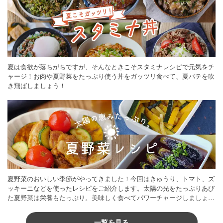
夏は食欲が落ちがちですが、そんなときこそスタミナレシピで元気をチ
ャージ！お肉や夏野菜をたっぷり使う丼をガッツリ食べて、夏バテを吹
き飛ばしましょう！
夏野菜のおいしい季節がやってきました！今回はきゅうり、トマト、ズ
ッキーニなどを使ったレシピをご紹介します。太陽の光をたっぷりあび
た夏野菜は栄養もたっぷり。美味しく食べてパワーチャージしましょう
♪
一覧を見る