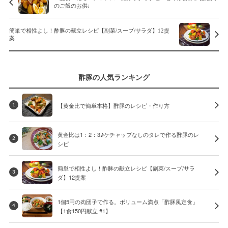
のご飯のお供♩
簡単で相性よし！酢豚の献立レシピ【副菜/スープ/サラダ】12提
案
酢豚の人気ランキング
【黄金比で簡単本格】酢豚のレシピ・作り方
1
黄金比は1：2：3♪ケチャップなしのタレで作る酢豚のレ
2
シピ
簡単で相性よし！酢豚の献立レシピ【副菜/スープ/サラ
3
ダ】12提案
1個5円の肉団子で作る。ボリューム満点「酢豚風定食」
4
【1食150円献立 #1】