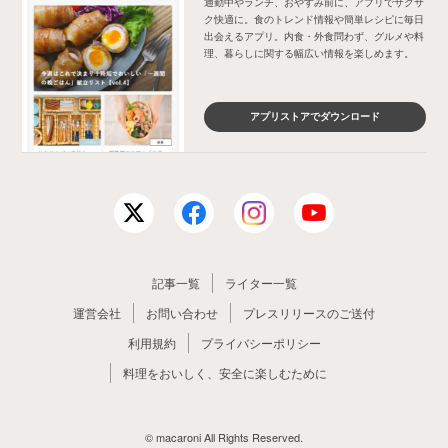
通勤中やランチ、おやすみ前に、アプリでサクサ
ク快適に。食のトレンド情報や簡単レシピに毎日
出会えるアプリ。内食・外食問わず、グルメや料
理、暮らしに関する幅広い情報を楽しめます。
アプリストアでダウンロード
記事一覧
ライター一覧
運営会社
お問い合わせ
プレスリリースのご送付
利用規約
プライバシーポリシー
料理をおいしく、安全に楽しむために
© macaroni All Rights Reserved.