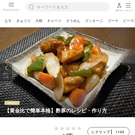
ログイン
メニュー
なす
きゅうり
大根
キャベツ
そうめん
ズッキーニ
ゴーヤ
ピーマ
前の
次の
記事
記事
【黄金比で簡単本格】酢豚のレシピ・作り方
1143
クリップ
-
(0件)