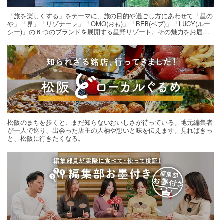
「旅を楽しくする」をテーマに、旅の目的や過ごし方にあわせて「星の
や」「界」「リゾナーレ」「OMO(おも)」「BEB(ベブ)」「LUCY(ルー
シー)」の 6 つのブランドを展開する星野リゾート。その魅力をお届け
する旅の連載。次の旅先探しのヒントにいかがですか？
松阪のまちを歩くと、まだ知らないおいしさが待っている。地元編集者
が一人で巡り、出会った店主の人柄や想いと味を伝えます。見ればきっ
と、松阪に行きたくなる。