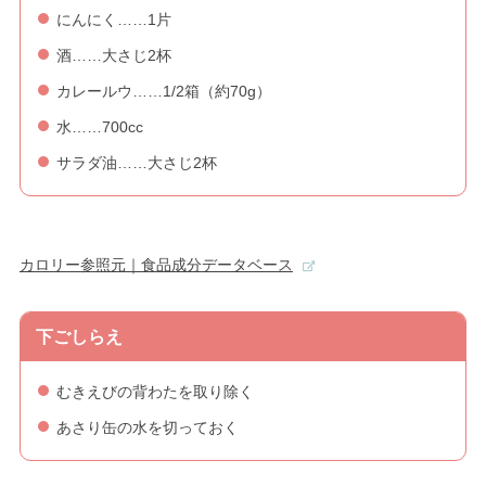
にんにく……1片
酒……大さじ2杯
カレールウ……1/2箱（約70g）
水……700cc
サラダ油……大さじ2杯
カロリー参照元｜食品成分データベース
下ごしらえ
むきえびの背わたを取り除く
あさり缶の水を切っておく