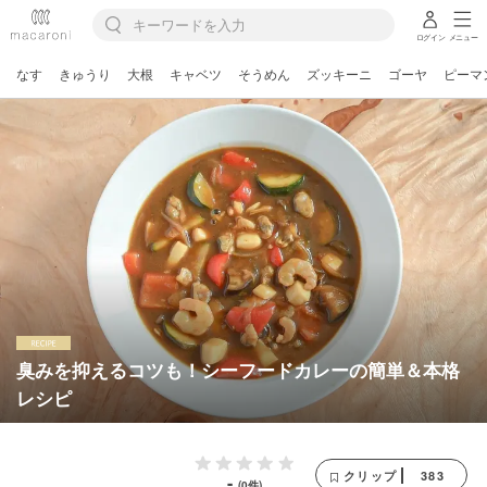
ログイン
メニュー
なす
きゅうり
大根
キャベツ
そうめん
ズッキーニ
ゴーヤ
ピーマ
臭みを抑えるコツも！シーフードカレーの簡単＆本格
レシピ
383
クリップ
-
(0件)