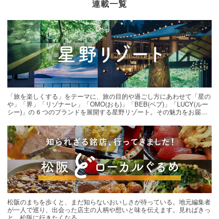
連載一覧
「旅を楽しくする」をテーマに、旅の目的や過ごし方にあわせて「星の
や」「界」「リゾナーレ」「OMO(おも)」「BEB(ベブ)」「LUCY(ルー
シー)」の 6 つのブランドを展開する星野リゾート。その魅力をお届け
する旅の連載。次の旅先探しのヒントにいかがですか？
松阪のまちを歩くと、まだ知らないおいしさが待っている。地元編集者
が一人で巡り、出会った店主の人柄や想いと味を伝えます。見ればきっ
と、松阪に行きたくなる。