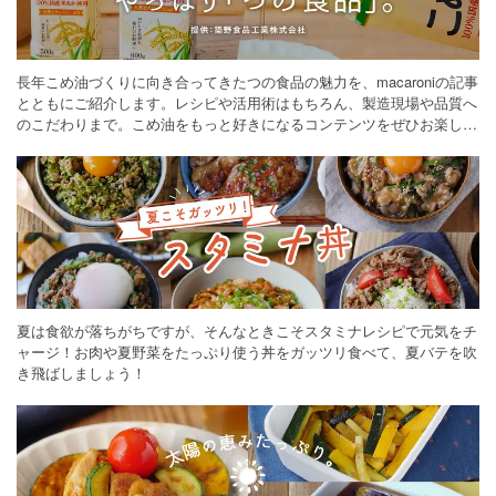
長年こめ油づくりに向き合ってきたつの食品の魅力を、macaroniの記事
とともにご紹介します。レシピや活用術はもちろん、製造現場や品質へ
のこだわりまで。こめ油をもっと好きになるコンテンツをぜひお楽しみ
ください。
夏は食欲が落ちがちですが、そんなときこそスタミナレシピで元気をチ
ャージ！お肉や夏野菜をたっぷり使う丼をガッツリ食べて、夏バテを吹
き飛ばしましょう！