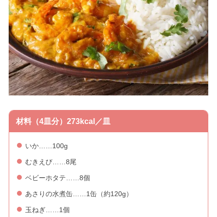
材料（4皿分）273kcal／皿
いか……100g
むきえび……8尾
ベビーホタテ……8個
あさりの水煮缶……1缶（約120g）
玉ねぎ……1個