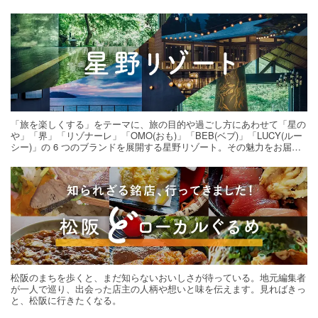
「旅を楽しくする」をテーマに、旅の目的や過ごし方にあわせて「星の
や」「界」「リゾナーレ」「OMO(おも)」「BEB(ベブ)」「LUCY(ルー
シー)」の 6 つのブランドを展開する星野リゾート。その魅力をお届け
する旅の連載。次の旅先探しのヒントにいかがですか？
松阪のまちを歩くと、まだ知らないおいしさが待っている。地元編集者
が一人で巡り、出会った店主の人柄や想いと味を伝えます。見ればきっ
と、松阪に行きたくなる。