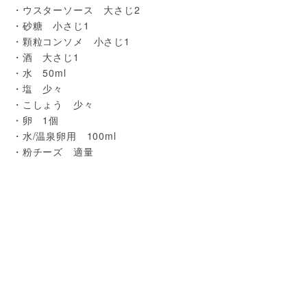
・ウスターソース　大さじ2

・砂糖　小さじ1

・顆粒コンソメ　小さじ1

・酒　大さじ1

・水　50ml

・塩　少々

・こしょう　少々

・卵　1個

・水/温泉卵用　100ml

・粉チーズ　適量