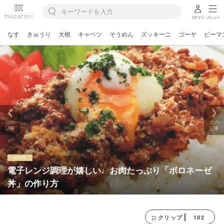
ログイン
メニュー
なす
きゅうり
大根
キャベツ
そうめん
ズッキーニ
ゴーヤ
ピーマ
前の
次の
記事
記事
電子レンジ調理が嬉しい♩お肉たっぷり「ボロネーゼ
丼」の作り方
102
クリップ