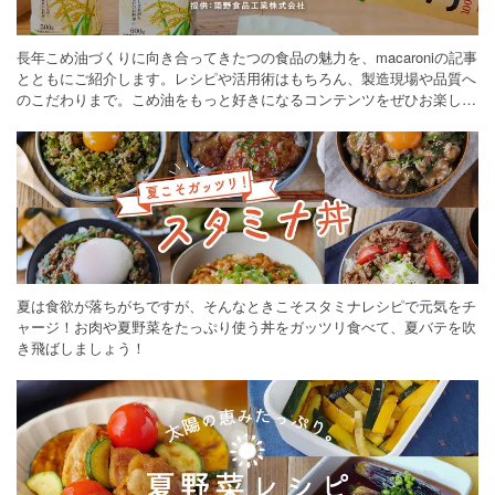
長年こめ油づくりに向き合ってきたつの食品の魅力を、macaroniの記事
とともにご紹介します。レシピや活用術はもちろん、製造現場や品質へ
のこだわりまで。こめ油をもっと好きになるコンテンツをぜひお楽しみ
ください。
夏は食欲が落ちがちですが、そんなときこそスタミナレシピで元気をチ
ャージ！お肉や夏野菜をたっぷり使う丼をガッツリ食べて、夏バテを吹
き飛ばしましょう！