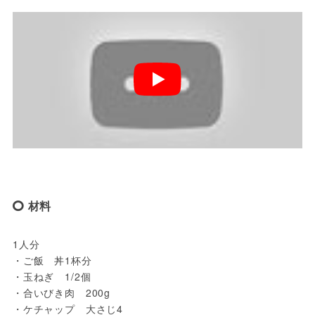
材料
1人分

・ご飯　丼1杯分

・玉ねぎ　1/2個

・合いびき肉　200g

・ケチャップ　大さじ4
