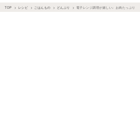
TOP
レシピ
ごはんもの
どんぶり
電子レンジ調理が嬉しい♩お肉たっぷり「