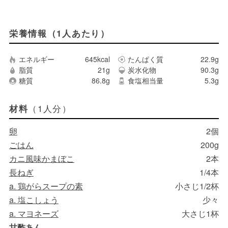
栄養情報（1人あたり）
エネルギー
645kcal
たんぱく質
22.9g
脂質
21g
炭水化物
90.3g
糖質
86.8g
食塩相当量
5.3g
（1人分）
材料
卵
2個
ごはん
200g
カニ風味かまぼこ
2本
長ねぎ
1/4本
a. 鶏がらスープの素
小さじ1/2杯
a. 塩こしょう
少々
a. マヨネーズ
大さじ1杯
甘酢あん