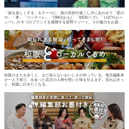
「旅を楽しくする」をテーマに、旅の目的や過ごし方にあわせて「星の
や」「界」「リゾナーレ」「OMO(おも)」「BEB(ベブ)」「LUCY(ルー
シー)」の 6 つのブランドを展開する星野リゾート。その魅力をお届け
する旅の連載。次の旅先探しのヒントにいかがですか？
松阪のまちを歩くと、まだ知らないおいしさが待っている。地元編集者
が一人で巡り、出会った店主の人柄や想いと味を伝えます。見ればきっ
と、松阪に行きたくなる。