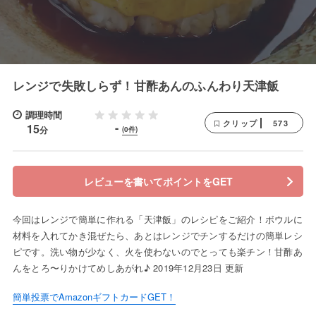
レンジで失敗しらず！甘酢あんのふんわり天津飯
調理時間
573
クリップ
-
15
分
(0件)
レビューを書いてポイントをGET
今回はレンジで簡単に作れる「天津飯」のレシピをご紹介！ボウルに
材料を入れてかき混ぜたら、あとはレンジでチンするだけの簡単レシ
ピです。洗い物が少なく、火を使わないのでとっても楽チン！甘酢あ
んをとろ〜りかけてめしあがれ♪ 2019年12月23日 更新
簡単投票でAmazonギフトカードGET！