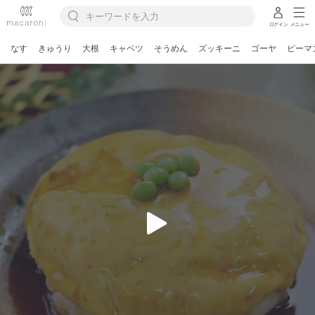
ログイン
メニュー
なす
きゅうり
大根
キャベツ
そうめん
ズッキーニ
ゴーヤ
ピーマ