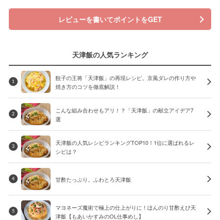
レビューを書いてポイントをGET
天津飯の人気ランキング
餃子の王将「天津飯」の再現レシピ。京風ダレの作り方や
1
焼き方のコツを徹底解説！
こんな組み合わせもアリ！？「天津飯」の献立アイデア7
2
選
天津飯の人気レシピランキングTOP10！1位に選ばれるレ
3
シピは？
甘酢たっぷり。ふわとろ天津飯
4
マヨネーズ魔術で極上の仕上がりに！ほんのり甘酢えび天
5
津飯【もあいかすみのOL仕事めし】