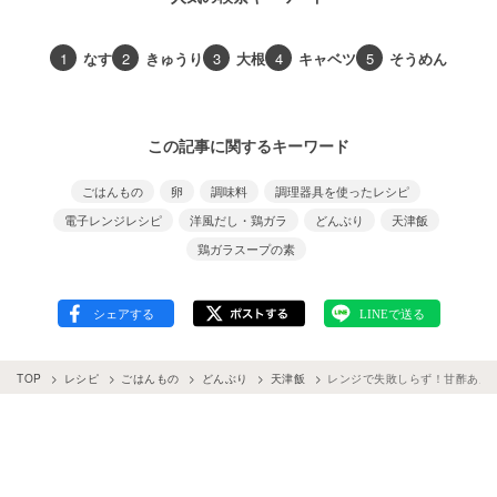
1
なす
2
きゅうり
3
大根
4
キャベツ
5
そうめん
この記事に関するキーワード
ごはんもの
卵
調味料
調理器具を使ったレシピ
電子レンジレシピ
洋風だし・鶏ガラ
どんぶり
天津飯
鶏ガラスープの素
TOP
レシピ
ごはんもの
どんぶり
天津飯
レンジで失敗しらず！甘酢あん