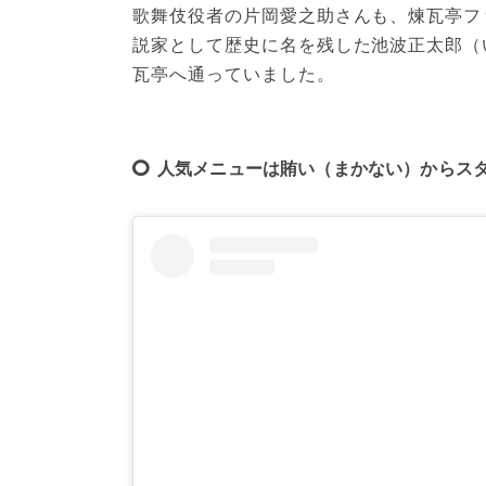
歌舞伎役者の片岡愛之助さんも、煉瓦亭フ
説家として歴史に名を残した池波正太郎（
瓦亭へ通っていました。
人気メニューは賄い（まかない）からス