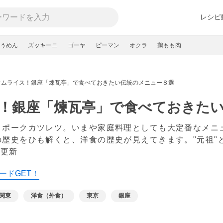
レシピ
うめん
ズッキーニ
ゴーヤ
ピーマン
オクラ
鶏もも肉
オムライス！銀座「煉瓦亭」で食べておきたい伝統のメニュー８選
！銀座「煉瓦亭」で食べておきた
、ポークカツレツ。いまや家庭料理としても大定番なメニ
歴史をひも解くと、洋食の歴史が見えてきます。"元祖"
 更新
ードGET！
関東
洋食（外食）
東京
銀座