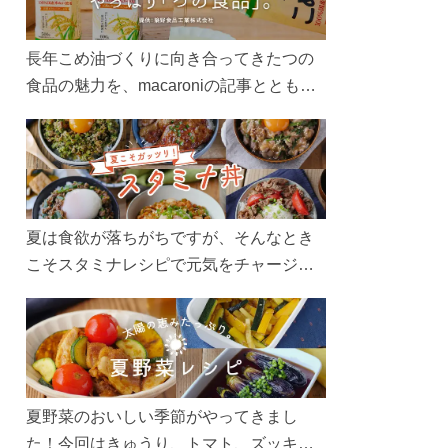
長年こめ油づくりに向き合ってきたつの
食品の魅力を、macaroniの記事とともに
ご紹介します。レシピや活用術はもちろ
ん、製造現場や品質へのこだわりまで。
こめ油をもっと好きになるコンテンツを
ぜひお楽しみください。
夏は食欲が落ちがちですが、そんなとき
こそスタミナレシピで元気をチャージ！
お肉や夏野菜をたっぷり使う丼をガッツ
リ食べて、夏バテを吹き飛ばしましょ
う！
夏野菜のおいしい季節がやってきまし
た！今回はきゅうり、トマト、ズッキー