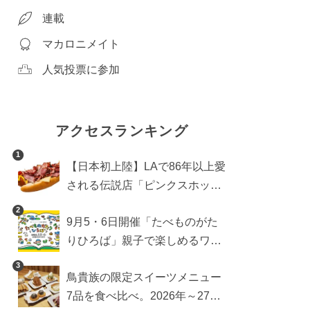
連載
マカロニメイト
人気投票に参加
アクセスランキング
1
【日本初上陸】LAで86年以上愛
される伝説店「ピンクスホット
ドッグス」が年内に東京へ。ホ
2
9月5・6日開催「たべものがた
ットドッグブーム到来!?
りひろば」親子で楽しめるワー
クショップや試食・キッチンカ
3
鳥貴族の限定スイーツメニュー
ーなどをご紹介
7品を食べ比べ。2026年～27年