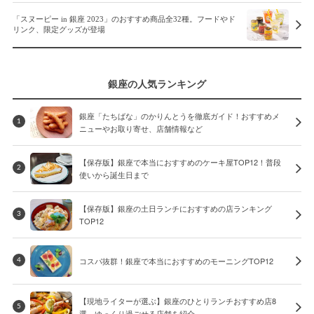
「スヌーピー in 銀座 2023」のおすすめ商品全32種。フードやド
リンク、限定グッズが登場
銀座の人気ランキング
銀座「たちばな」のかりんとうを徹底ガイド！おすすめメ
1
ニューやお取り寄せ、店舗情報など
【保存版】銀座で本当におすすめのケーキ屋TOP12！普段
2
使いから誕生日まで
【保存版】銀座の土日ランチにおすすめの店ランキング
3
TOP12
コスパ抜群！銀座で本当におすすめのモーニングTOP12
4
【現地ライターが選ぶ】銀座のひとりランチおすすめ店8
5
選。ゆっくり過ごせる店舗を紹介