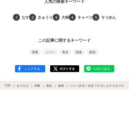
人気の検索キーワード
1
なす
2
きゅうり
3
大根
4
キャベツ
5
そうめん
この記事に関するキーワード
関東
シーン
東京
朝食
銀座
TOP
おでかけ
関東
東京
銀座
コスパ抜群！銀座で本当におすすめのモーニ