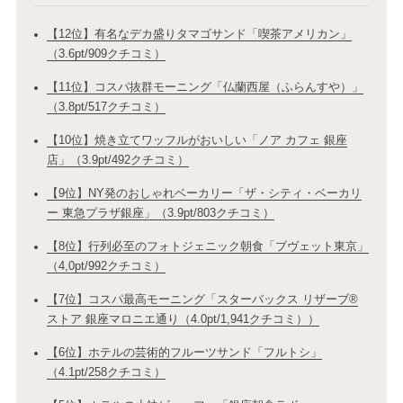
【12位】有名なデカ盛りタマゴサンド「喫茶アメリカン」
（3.6pt/909クチコミ）
【11位】コスパ抜群モーニング「仏蘭西屋（ふらんすや）」
（3.8pt/517クチコミ）
【10位】焼き立てワッフルがおいしい「ノア カフェ 銀座
店」（3.9pt/492クチコミ）
【9位】NY発のおしゃれベーカリー「ザ・シティ・ベーカリ
ー 東急プラザ銀座」（3.9pt/803クチコミ）
【8位】行列必至のフォトジェニック朝食「ブヴェット東京」
（4,0pt/992クチコミ）
【7位】コスパ最高モーニング「スターバックス リザーブ®
ストア 銀座マロニエ通り（4.0pt/1,941クチコミ））
【6位】ホテルの芸術的フルーツサンド「フルトシ」
（4.1pt/258クチコミ）