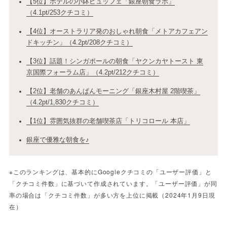
【5位】ホテルの小鉢ビュッフェ「銀座朝食ラボ」
（4.1pt/253クチコミ）
【4位】オーストラリア発のおしゃれ朝食「メトアカフェアン
ドキッチン」（4.2pt/208クチコミ）
【3位】話題！シンガポールの朝食「ヤクンカヤトースト 東
京国際フォーラム店」（4.2pt/212クチコミ）
【2位】老舗のあんぱんモーニング「銀座木村屋 2階喫茶」
（4.2pt/1,830クチコミ）
【1位】雰囲気抜群の老舗喫茶店「トリコロール 本店」
銀座で優雅な朝食を♪
※このランキングは、基本的にGoogleクチコミの「ユーザー評価」と
「クチコミ件数」に基づいて作成されています。「ユーザー評価」が同
率の場合は「クチコミ件数」が多い方を上位に掲載（2024年1月9日現
在）