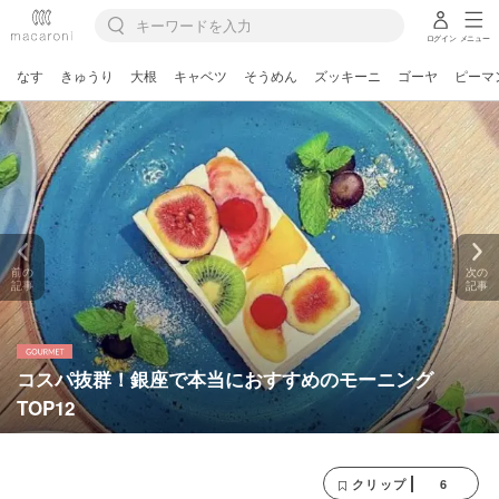
ログイン
メニュー
なす
きゅうり
大根
キャベツ
そうめん
ズッキーニ
ゴーヤ
ピーマ
前の
次の
記事
記事
コスパ抜群！銀座で本当におすすめのモーニング
TOP12
6
クリップ