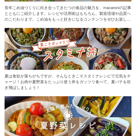
長年こめ油づくりに向き合ってきたつの食品の魅力を、macaroniの記事
とともにご紹介します。レシピや活用術はもちろん、製造現場や品質へ
のこだわりまで。こめ油をもっと好きになるコンテンツをぜひお楽しみ
ください。
夏は食欲が落ちがちですが、そんなときこそスタミナレシピで元気をチ
ャージ！お肉や夏野菜をたっぷり使う丼をガッツリ食べて、夏バテを吹
き飛ばしましょう！