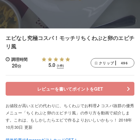
エビなし究極コスパ！モッチリちくわぶと卵のエビチ
リ風
調理時間
496
クリップ
5.0
20
分
(1件)
レビューを書いてポイントをGET
お値段が高いエビの代わりに、ちくわぶでお料理♪ コスパ抜群の優秀
メニュー「ちくわぶと卵のエビチリ風」の作り方を動画で紹介しま
す。これは、もしかしたらエビで作るよりおいしいかもっ！ 2018年
10月30日 更新
簡単投票でAmazonギフトカードGET！