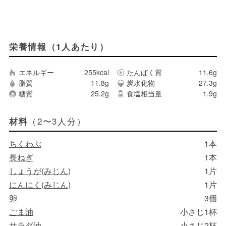
栄養情報（1人あたり）
エネルギー
255kcal
たんぱく質
11.6g
脂質
11.8g
炭水化物
27.3g
糖質
25.2g
食塩相当量
1.9g
（2〜3人分）
材料
ちくわぶ
1本
長ねぎ
1本
しょうが(みじん)
1片
にんにく(みじん)
1片
卵
3個
ごま油
小さじ1杯
サラダ油
小さじ2杯