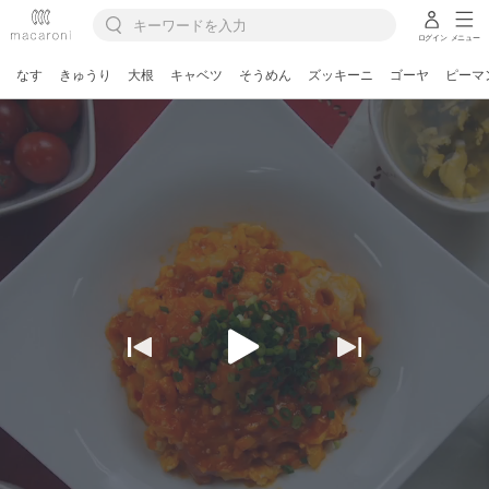
ログイン
メニュー
なす
きゅうり
大根
キャベツ
そうめん
ズッキーニ
ゴーヤ
ピーマ