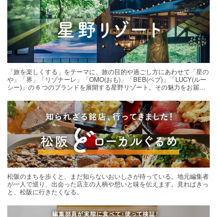
「旅を楽しくする」をテーマに、旅の目的や過ごし方にあわせて「星の
や」「界」「リゾナーレ」「OMO(おも)」「BEB(ベブ)」「LUCY(ルー
シー)」の 6 つのブランドを展開する星野リゾート。その魅力をお届け
する旅の連載。次の旅先探しのヒントにいかがですか？
松阪のまちを歩くと、まだ知らないおいしさが待っている。地元編集者
が一人で巡り、出会った店主の人柄や想いと味を伝えます。見ればきっ
と、松阪に行きたくなる。