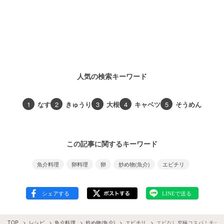
人気の検索キーワード
1
なす
2
きゅうり
3
大根
4
キャベツ
5
そうめん
この記事に関するキーワード
魚介料理
卵料理
卵
炒め物(魚介)
エビチリ
TOP
レシピ
魚介料理
炒め物(魚介)
エビチリ
エビなし究極コスパ！モッ