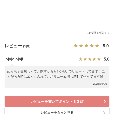
この記事を報告する
レビュー
5.0
(1件)
5.0
jojojojojoji
めっちゃ美味しくて、以前から月1くらいでリピートしてます！エ
ビがある時はエビも入れて、ボリューム増し増しで作ってます😆
2023/04/06
レビューを書いてポイントをGET
レビューをもっと見る