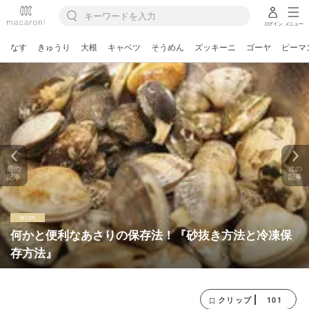
ログイン
メニュー
なす
きゅうり
大根
キャベツ
そうめん
ズッキーニ
ゴーヤ
ピーマ
前の
次の
記事
記事
何かと便利なあさりの保存法！『砂抜き方法と冷凍保
存方法』
101
クリップ