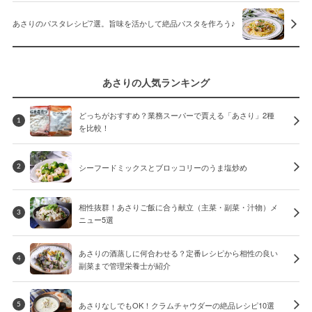
あさりのパスタレシピ7選。旨味を活かして絶品パスタを作ろう♪
あさりの人気ランキング
どっちがおすすめ？業務スーパーで賈える「あさり」2種
1
を比較！
シーフードミックスとブロッコリーのうま塩炒め
2
相性抜群！あさりご飯に合う献立（主菜・副菜・汁物）メ
3
ニュー5選
あさりの酒蒸しに何合わせる？定番レシピから相性の良い
4
副菜まで管理栄養士が紹介
あさりなしでもOK！クラムチャウダーの絶品レシピ10選
5