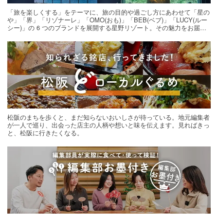
「旅を楽しくする」をテーマに、旅の目的や過ごし方にあわせて「星の
や」「界」「リゾナーレ」「OMO(おも)」「BEB(ベブ)」「LUCY(ルー
シー)」の 6 つのブランドを展開する星野リゾート。その魅力をお届け
する旅の連載。次の旅先探しのヒントにいかがですか？
松阪のまちを歩くと、まだ知らないおいしさが待っている。地元編集者
が一人で巡り、出会った店主の人柄や想いと味を伝えます。見ればきっ
と、松阪に行きたくなる。