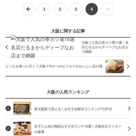
1
2
3
4
大阪に関する記事
大阪で人気の串カツ屋15選！名
店だるまからディープなお店ま
で網羅
どっちを食べに行く？大阪で牛かつやビフカツがおいしい店10選
大阪の人気ランキング
新大阪駅で買える！おすすめ駅弁ランキングTOP12
1
女子に人気の梅田おすすめランチ12選！大阪在住ライター
2
が厳選