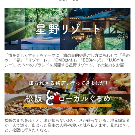
「旅を楽しくする」をテーマに、旅の目的や過ごし方にあわせて「星の
や」「界」「リゾナーレ」「OMO(おも)」「BEB(ベブ)」「LUCY(ルー
シー)」の 6 つのブランドを展開する星野リゾート。その魅力をお届け
する旅の連載。次の旅先探しのヒントにいかがですか？
松阪のまちを歩くと、まだ知らないおいしさが待っている。地元編集者
が一人で巡り、出会った店主の人柄や想いと味を伝えます。見ればきっ
と、松阪に行きたくなる。