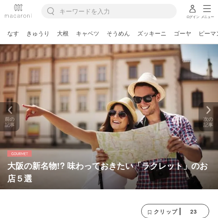
ログイン
メニュー
なす
きゅうり
大根
キャベツ
そうめん
ズッキーニ
ゴーヤ
ピーマ
前の
次の
記事
記事
大阪の新名物!? 味わっておきたい「ラクレット」のお
店５選
23
クリップ