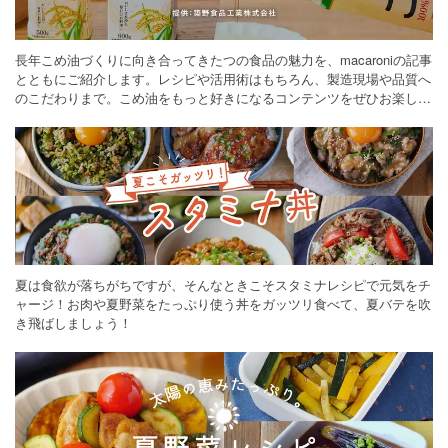
長年こめ油づくりに向き合ってきたつの食品の魅力を、macaroniの記事
とともにご紹介します。レシピや活用術はもちろん、製造現場や品質へ
のこだわりまで。こめ油をもっと好きになるコンテンツをぜひお楽しみ
ください。
夏は食欲が落ちがちですが、そんなときこそスタミナレシピで元気をチ
ャージ！お肉や夏野菜をたっぷり使う丼をガッツリ食べて、夏バテを吹
き飛ばしましょう！