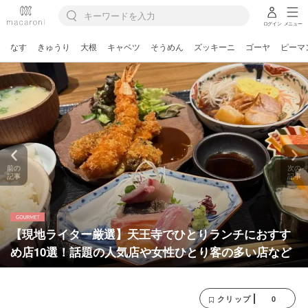
ログイン
メニュー
なす
きゅうり
大根
キャベツ
そうめん
ズッキーニ
ゴーヤ
ピーマ
前の
次の
記事
記事
【現地ライター厳選】天王寺でひとりランチにおすす
め店10選！話題の人気店や女性ひとり客の多い店など
0
クリップ