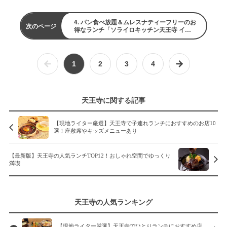
4. パン食べ放題＆ムレスナティーフリーのお
次のページ
得なランチ「ソライロキッチン天王寺 イン
てんしば」
1
2
3
4
天王寺に関する記事
【現地ライター厳選】天王寺で子連れランチにおすすめのお店10
選！座敷席やキッズメニューあり
【最新版】天王寺の人気ランチTOP12！おしゃれ空間でゆっくり
満喫
天王寺の人気ランキング
【現地ライター厳選】天王寺でひとりランチにおすすめ店