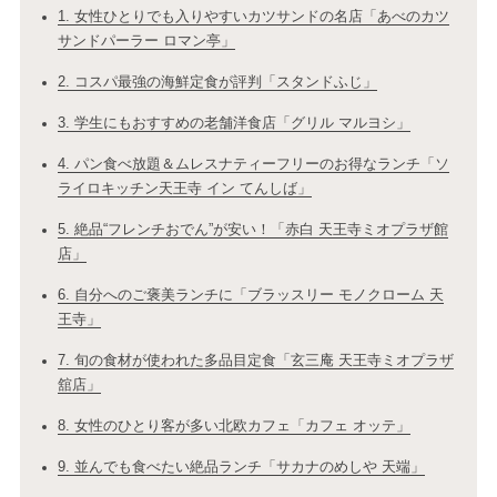
1. 女性ひとりでも入りやすいカツサンドの名店「あべのカツ
サンドパーラー ロマン亭」
2. コスパ最強の海鮮定食が評判「スタンドふじ」
3. 学生にもおすすめの老舗洋食店「グリル マルヨシ」
4. パン食べ放題＆ムレスナティーフリーのお得なランチ「ソ
ライロキッチン天王寺 イン てんしば」
5. 絶品“フレンチおでん”が安い！「赤白 天王寺ミオプラザ館
店」
6. 自分へのご褒美ランチに「ブラッスリー モノクローム 天
王寺」
7. 旬の食材が使われた多品目定食「玄三庵 天王寺ミオプラザ
舘店」
8. 女性のひとり客が多い北欧カフェ「カフェ オッテ」
9. 並んでも食べたい絶品ランチ「サカナのめしや 天端」