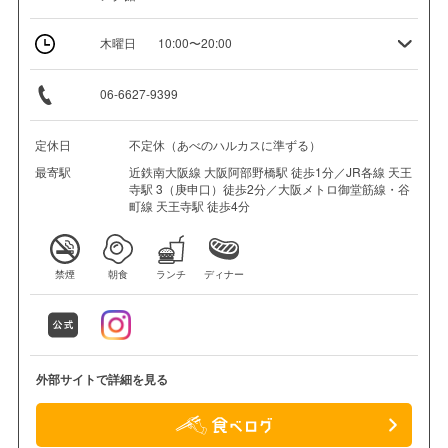
木曜日
10:00〜20:00
06-6627-9399
定休日
不定休（あべのハルカスに準ずる）
最寄駅
近鉄南大阪線 大阪阿部野橋駅 徒歩1分／JR各線 天王
寺駅 3（庚申口）徒歩2分／大阪メトロ御堂筋線・谷
町線 天王寺駅 徒歩4分
禁煙
朝食
ランチ
ディナー
外部サイトで詳細を見る