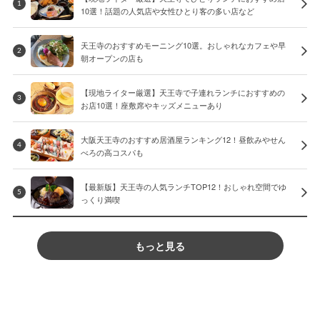
1
10選！話題の人気店や女性ひとり客の多い店など
天王寺のおすすめモーニング10選。おしゃれなカフェや早
2
朝オープンの店も
【現地ライター厳選】天王寺で子連れランチにおすすめの
3
お店10選！座敷席やキッズメニューあり
大阪天王寺のおすすめ居酒屋ランキング12！昼飲みやせん
4
べろの高コスパも
【最新版】天王寺の人気ランチTOP12！おしゃれ空間でゆ
5
っくり満喫
もっと見る