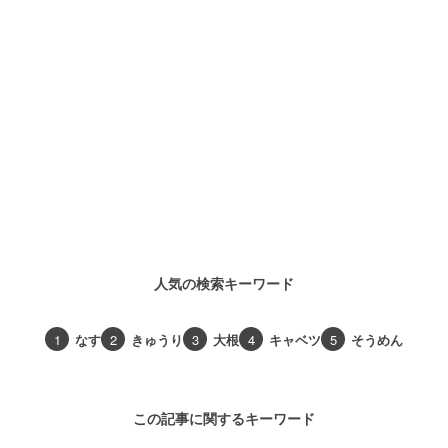
人気の検索キーワード
1
なす
2
きゅうり
3
大根
4
キャベツ
5
そうめん
この記事に関するキーワード