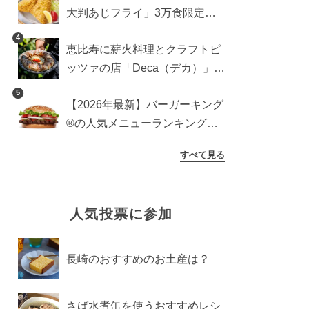
大判あじフライ」3万食限定で
登場！サクッと香ばしい夏限定
4
恵比寿に薪火料理とクラフトピ
メニュー
ッツァの店「Deca（デカ）」が
オープン。旬素材を味わう新レ
5
【2026年最新】バーガーキング
ストラン
®の人気メニューランキング
TOP10！みんなのおすすめは？
すべて見る
人気投票に参加
長崎のおすすめのお土産は？
さば水煮缶を使うおすすめレシ