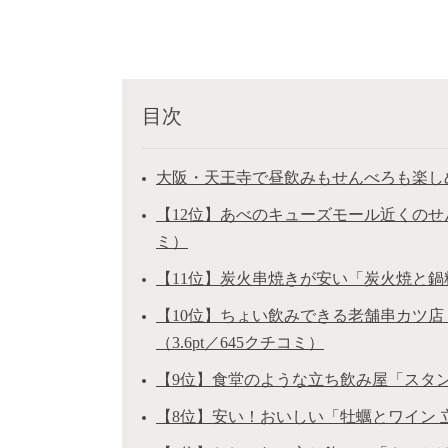
目次
大阪・天王寺で昼飲みもせんべろも楽し
【12位】あべのキューズモール近くのせん
ミ）
【11位】炭火串焼きが安い「炭火焼と鍋料理
【10位】ちょい飲みできる老舗串カツ店
（3.6pt／645クチコミ）
【9位】食堂のような立ち飲み屋「スタンド
【8位】安い！おいしい「牡蠣とワイン 立喰