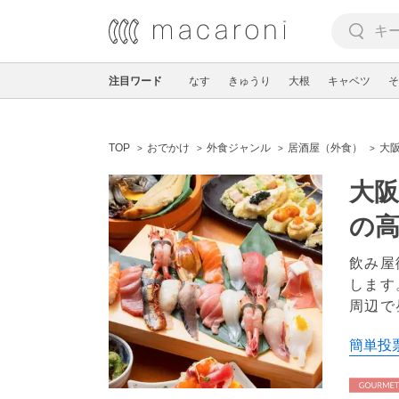
注目ワード
なす
きゅうり
大根
キャベツ
そ
TOP
おでかけ
外食ジャンル
居酒屋（外食）
大
大阪
の
飲み屋
します
周辺で
簡単投票