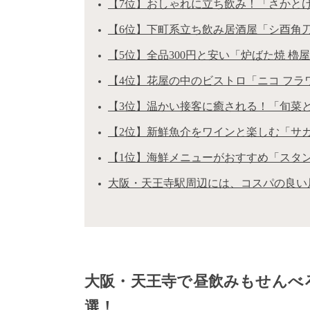
【7位】おしゃれに立ち飲み！「さかとけ キ
【6位】下町系立ち飲み居酒屋「シ酉角刀牛
【5位】全品300円と安い「炉ばた焼 櫓屋」
【4位】花屋の中のビストロ「ニコ フラワー
【3位】温かい接客に癒される！「旬菜と海鮮
【2位】新鮮魚介をワインと楽しむ「サカナ
【1位】海鮮メニューがおすすめ「スタンドふ
大阪・天王寺駅周辺には、コスパの良い
大阪・天王寺で昼飲みもせんべ
選！