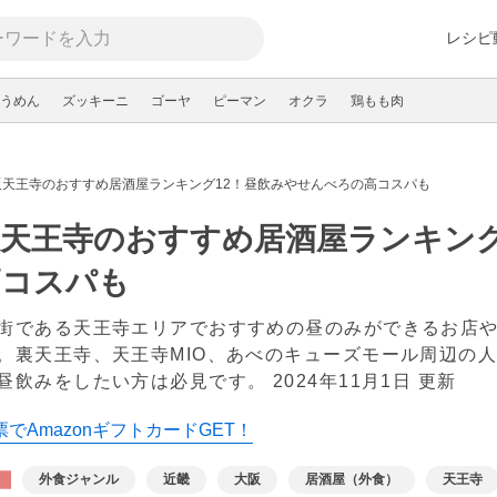
レシピ
うめん
ズッキーニ
ゴーヤ
ピーマン
オクラ
鶏もも肉
阪天王寺のおすすめ居酒屋ランキング12！昼飲みやせんべろの高コスパも
天王寺のおすすめ居酒屋ランキング
高コスパも
街である天王寺エリアでおすすめの昼のみができるお店
。裏天王寺、天王寺MIO、あべのキューズモール周辺の
昼飲みをしたい方は必見です。
2024年11月1日 更新
でAmazonギフトカードGET！
外食ジャンル
近畿
大阪
居酒屋（外食）
天王寺