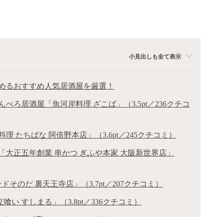
小見出しも全て表示
めるおすすめ人気居酒屋を厳選！
べろ居酒屋「魚河岸料理 ざこば」（3.5pt／236クチコ
 たちばな 阿倍野本店」（3.6pt／245クチコミ）
「大正五年創業 串かつ ぎふや本家 大阪新世界店」
そのだ 裏天王寺店」（3.7pt／207クチコミ）
い すしまる」（3.8pt／336クチコミ）