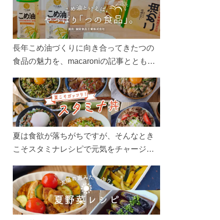
長年こめ油づくりに向き合ってきたつの
食品の魅力を、macaroniの記事とともに
ご紹介します。レシピや活用術はもちろ
ん、製造現場や品質へのこだわりまで。
こめ油をもっと好きになるコンテンツを
ぜひお楽しみください。
夏は食欲が落ちがちですが、そんなとき
こそスタミナレシピで元気をチャージ！
お肉や夏野菜をたっぷり使う丼をガッツ
リ食べて、夏バテを吹き飛ばしましょ
う！