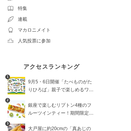
特集
連載
マカロニメイト
人気投票に参加
アクセスランキング
1
9月5・6日開催「たべものがた
りひろば」親子で楽しめるワー
クショップや試食・キッチンカ
2
銀座で楽しむリプトン4種のフ
ーなどをご紹介
ルーツインティー！期間限定キ
ッチンカー登場
3
大戸屋に約20cmの「真あじの