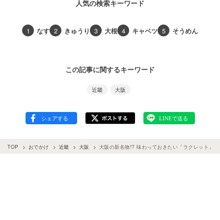
人気の検索キーワード
1
なす
2
きゅうり
3
大根
4
キャベツ
5
そうめん
この記事に関するキーワード
近畿
大阪
TOP
おでかけ
近畿
大阪
大阪の新名物!? 味わっておきたい「ラクレット」