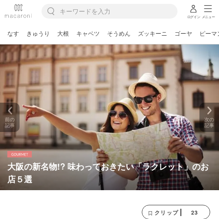
ログイン
メニュー
なす
きゅうり
大根
キャベツ
そうめん
ズッキーニ
ゴーヤ
ピーマ
前の
次の
記事
記事
大阪の新名物!? 味わっておきたい「ラクレット」のお
店５選
23
クリップ