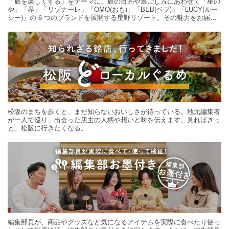
「旅を楽しくする」をテーマに、旅の目的や過ごし方にあわせて「星の
や」「界」「リゾナーレ」「OMO(おも)」「BEB(ベブ)」「LUCY(ルー
シー)」の 6 つのブランドを展開する星野リゾート。その魅力をお届け
する旅の連載。次の旅先探しのヒントにいかがですか？
松阪のまちを歩くと、まだ知らないおいしさが待っている。地元編集者
が一人で巡り、出会った店主の人柄や想いと味を伝えます。見ればきっ
と、松阪に行きたくなる。
編集部員が、商品やグッズなど気になるアイテムを実際に食べたり使っ