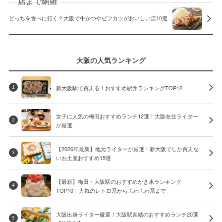
どっちを食べに行く？大阪で牛かつやビフカツがおいしい店10選
大阪の人気ランキング
新大阪駅で買える！おすすめ駅弁ランキングTOP12
1
女子に人気の梅田おすすめランチ12選！大阪在住ライター
2
が厳選
【2026年最新】地元ライターが厳選！新大阪でしか買えな
3
いお土産おすすめ15選
【最新】梅田・大阪駅のおすすめかき氷ランキング
4
TOP10！人気のレトロ系からふわふわ系まで
大阪出身ライター厳選！大阪駅直結のおすすめランチ20選
5