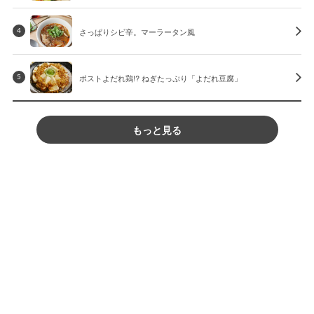
さっぱりシビ辛。マーラータン風
4
ポストよだれ鶏!? ねぎたっぷり「よだれ豆腐」
5
もっと見る