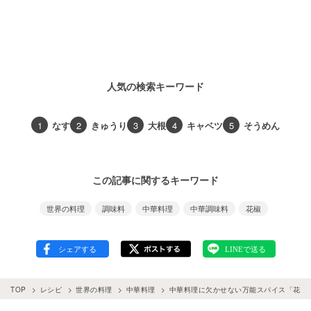
人気の検索キーワード
1
なす
2
きゅうり
3
大根
4
キャベツ
5
そうめん
この記事に関するキーワード
世界の料理
調味料
中華料理
中華調味料
花椒
TOP
レシピ
世界の料理
中華料理
中華料理に欠かせない万能スパイス「花椒