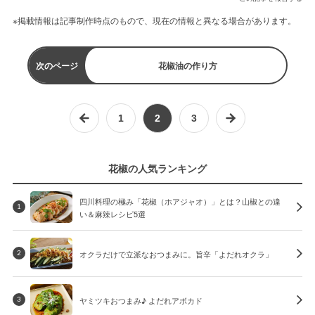
※掲載情報は記事制作時点のもので、現在の情報と異なる場合があります。
次のページ
花椒油の作り方
1
2
3
花椒の人気ランキング
四川料理の極み「花椒（ホアジャオ）」とは？山椒との違
1
い＆麻辣レシピ5選
オクラだけで立派なおつまみに。旨辛「よだれオクラ」
2
ヤミツキおつまみ♪ よだれアボカド
3