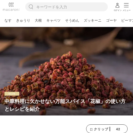
ログイン
メニュー
なす
きゅうり
大根
キャベツ
そうめん
ズッキーニ
ゴーヤ
ピーマ
中華料理に欠かせない万能スパイス「花椒」の使い方
とレシピを紹介
42
クリップ