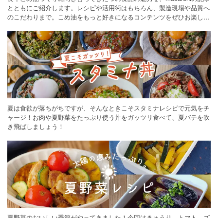
とともにご紹介します。レシピや活用術はもちろん、製造現場や品質へ
のこだわりまで。こめ油をもっと好きになるコンテンツをぜひお楽しみ
ください。
夏は食欲が落ちがちですが、そんなときこそスタミナレシピで元気をチ
ャージ！お肉や夏野菜をたっぷり使う丼をガッツリ食べて、夏バテを吹
き飛ばしましょう！
夏野菜のおいしい季節がやってきました！今回はきゅうり、トマト、ズ