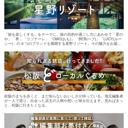
「旅を楽しくする」をテーマに、旅の目的や過ごし方にあわせて「星の
や」「界」「リゾナーレ」「OMO(おも)」「BEB(ベブ)」「LUCY(ルー
シー)」の 6 つのブランドを展開する星野リゾート。その魅力をお届け
する旅の連載。次の旅先探しのヒントにいかがですか？
松阪のまちを歩くと、まだ知らないおいしさが待っている。地元編集者
が一人で巡り、出会った店主の人柄や想いと味を伝えます。見ればきっ
と、松阪に行きたくなる。