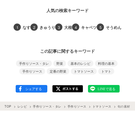
人気の検索キーワード
1
なす
2
きゅうり
3
大根
4
キャベツ
5
そうめん
この記事に関するキーワード
手作りソース・タレ
野菜
基本のレシピ
料理の基本
手作りソース
定番の野菜
トマトソース
トマト
TOP
レシピ
手作りソース・タレ
手作りソース
トマトソース
旬の素材で