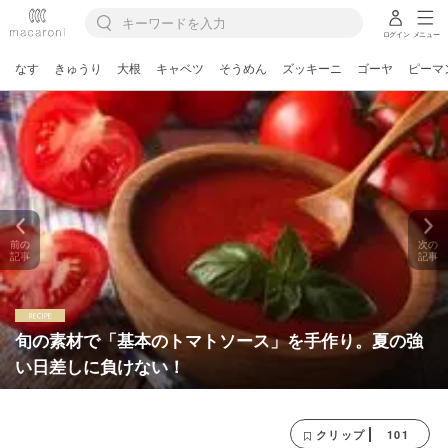
ログイン
メニュー
なす
きゅうり
大根
キャベツ
そうめん
ズッキーニ
ゴーヤ
ピーマ
前の
次の
記事
記事
旬の素材で「基本のトマトソース」を手作り。夏の強
い日差しに負けない！
101
クリップ