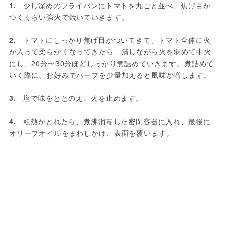
1.　
少し深めのフライパンにトマトを丸ごと並べ、焦げ目が
つくくらい強火で焼いていきます。

2.
　トマトにしっかり焦げ目がついてきて、トマト全体に火
が入って柔らかくなってきたら、潰しながら火を弱めて中火
にし、20分〜30分ほどしっかり煮詰めていきます。煮詰めて
いく際に、お好みでハーブを少量加えると風味が増します。

3.
　塩で味をととのえ、火を止めます。

4.
　粗熱がとれたら、煮沸消毒した密閉容器に入れ、最後に
オリーブオイルをまわしかけ、表面を覆います。