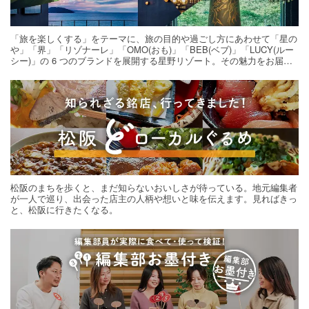
「旅を楽しくする」をテーマに、旅の目的や過ごし方にあわせて「星の
や」「界」「リゾナーレ」「OMO(おも)」「BEB(ベブ)」「LUCY(ルー
シー)」の 6 つのブランドを展開する星野リゾート。その魅力をお届け
する旅の連載。次の旅先探しのヒントにいかがですか？
松阪のまちを歩くと、まだ知らないおいしさが待っている。地元編集者
が一人で巡り、出会った店主の人柄や想いと味を伝えます。見ればきっ
と、松阪に行きたくなる。