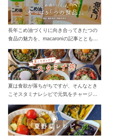
長年こめ油づくりに向き合ってきたつの
食品の魅力を、macaroniの記事とともに
ご紹介します。レシピや活用術はもちろ
ん、製造現場や品質へのこだわりまで。
こめ油をもっと好きになるコンテンツを
ぜひお楽しみください。
夏は食欲が落ちがちですが、そんなとき
こそスタミナレシピで元気をチャージ！
お肉や夏野菜をたっぷり使う丼をガッツ
リ食べて、夏バテを吹き飛ばしましょ
う！