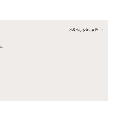
小見出しも全て表示
」