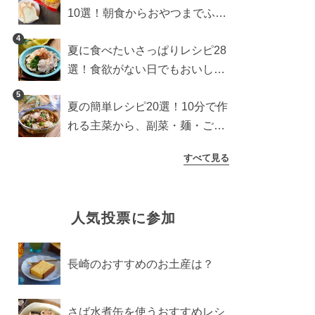
10選！朝食からおやつまでふん
わり食パンを楽しむアレンジ
4
夏に食べたいさっぱりレシピ28
選！食欲がない日でもおいしい
簡単おかず・麺・ごはん
5
夏の簡単レシピ20選！10分で作
れる主菜から、副菜・麺・ごは
んまで一気に紹介
すべて見る
人気投票に参加
長崎のおすすめのお土産は？
さば水煮缶を使うおすすめレシ