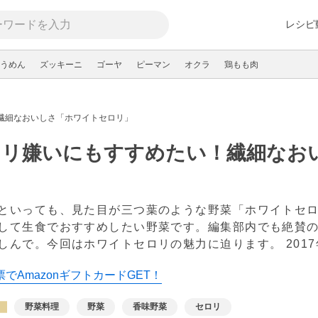
レシピ
うめん
ズッキーニ
ゴーヤ
ピーマン
オクラ
鶏もも肉
繊細なおいしさ「ホワイトセロリ」
ロリ嫌いにもすすめたい！繊細なお
」
といっても、見た目が三つ葉のような野菜「ホワイトセ
して生食でおすすめしたい野菜です。編集部内でも絶賛
しんで。今回はホワイトセロリの魅力に迫ります。
201
でAmazonギフトカードGET！
野菜料理
野菜
香味野菜
セロリ