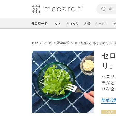
注目ワード
なす
きゅうり
大根
キャベツ
そ
TOP
レシピ
野菜料理
セロリ嫌いにもすすめたい！
セ
リ
セロリ
ラダと
りを楽
簡単投票