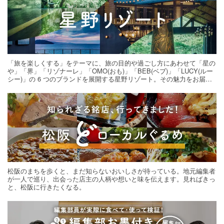
「旅を楽しくする」をテーマに、旅の目的や過ごし方にあわせて「星の
や」「界」「リゾナーレ」「OMO(おも)」「BEB(ベブ)」「LUCY(ルー
シー)」の 6 つのブランドを展開する星野リゾート。その魅力をお届け
する旅の連載。次の旅先探しのヒントにいかがですか？
松阪のまちを歩くと、まだ知らないおいしさが待っている。地元編集者
が一人で巡り、出会った店主の人柄や想いと味を伝えます。見ればきっ
と、松阪に行きたくなる。