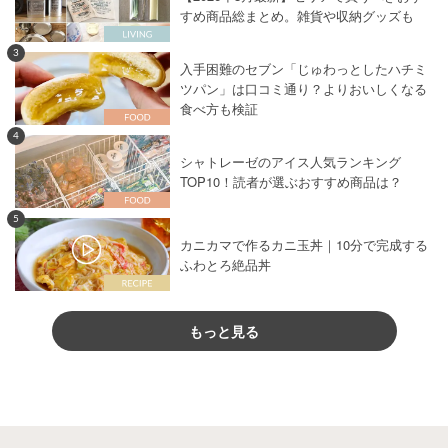
すめ商品総まとめ。雑貨や収納グッズも
3
入手困難のセブン「じゅわっとしたハチミ
ツパン」は口コミ通り？よりおいしくなる
食べ方も検証
4
シャトレーゼのアイス人気ランキング
TOP10！読者が選ぶおすすめ商品は？
5
カニカマで作るカニ玉丼｜10分で完成する
ふわとろ絶品丼
もっと見る