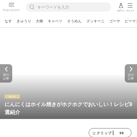
ログイン
メニュー
なす
きゅうり
大根
キャベツ
そうめん
ズッキーニ
ゴーヤ
ピーマ
前の
次の
記事
記事
にんにくはホイル焼きがホクホクでおいしい！レシピ8
選紹介
99
クリップ