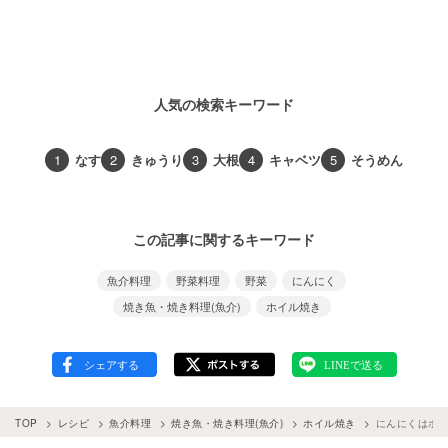
人気の検索キーワード
1
なす
2
きゅうり
3
大根
4
キャベツ
5
そうめん
この記事に関するキーワード
魚介料理
野菜料理
野菜
にんにく
焼き魚・焼き料理(魚介)
ホイル焼き
TOP
レシピ
魚介料理
焼き魚・焼き料理(魚介)
ホイル焼き
にんにくはホイ