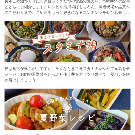
長年こめ油づくりに向き合ってきたつの食品の魅力を、macaroniの記事
とともにご紹介します。レシピや活用術はもちろん、製造現場や品質へ
のこだわりまで。こめ油をもっと好きになるコンテンツをぜひお楽しみ
ください。
夏は食欲が落ちがちですが、そんなときこそスタミナレシピで元気をチ
ャージ！お肉や夏野菜をたっぷり使う丼をガッツリ食べて、夏バテを吹
き飛ばしましょう！