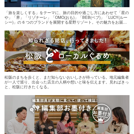
「旅を楽しくする」をテーマに、旅の目的や過ごし方にあわせて「星の
や」「界」「リゾナーレ」「OMO(おも)」「BEB(ベブ)」「LUCY(ルー
シー)」の 6 つのブランドを展開する星野リゾート。その魅力をお届け
する旅の連載。次の旅先探しのヒントにいかがですか？
松阪のまちを歩くと、まだ知らないおいしさが待っている。地元編集者
が一人で巡り、出会った店主の人柄や想いと味を伝えます。見ればきっ
と、松阪に行きたくなる。