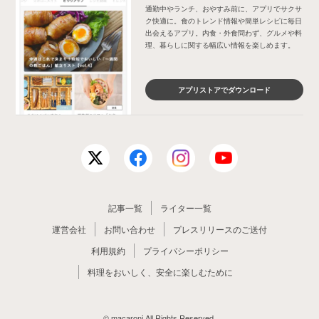
通勤中やランチ、おやすみ前に、アプリでサクサ
ク快適に。食のトレンド情報や簡単レシピに毎日
出会えるアプリ。内食・外食問わず、グルメや料
理、暮らしに関する幅広い情報を楽しめます。
アプリストアでダウンロード
記事一覧
ライター一覧
運営会社
お問い合わせ
プレスリリースのご送付
利用規約
プライバシーポリシー
料理をおいしく、安全に楽しむために
© macaroni All Rights Reserved.