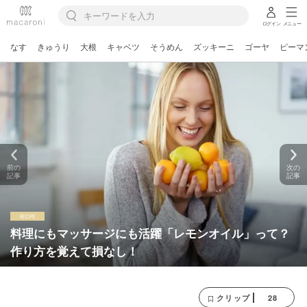
ログイン
メニュー
なす
きゅうり
大根
キャベツ
そうめん
ズッキーニ
ゴーヤ
ピーマ
前の
次の
記事
記事
料理にもマッサージにも活躍「レモンオイル」って？
作り方を覚えて損なし！
28
クリップ