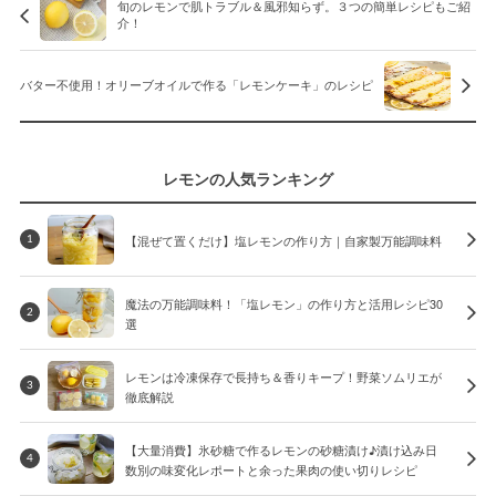
旬のレモンで肌トラブル＆風邪知らず。３つの簡単レシピもご紹
介！
バター不使用！オリーブオイルで作る「レモンケーキ」のレシピ
レモンの人気ランキング
【混ぜて置くだけ】塩レモンの作り方｜自家製万能調味料
1
魔法の万能調味料！「塩レモン」の作り方と活用レシピ30
2
選
レモンは冷凍保存で長持ち＆香りキープ！野菜ソムリエが
3
徹底解説
【大量消費】氷砂糖で作るレモンの砂糖漬け♪漬け込み日
4
数別の味変化レポートと余った果肉の使い切りレシピ