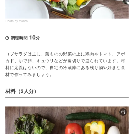
Photo by morico
10
調理時間
分
コブサラダは主に、葉ものの野菜の上に鶏肉やトマト、アボ
カド、ゆで卵、キュウリなどが角切りで盛られています。材
料に定義はないので、自宅の冷蔵庫にある残り物や好きな食
材で作ってみましょう。
材料（2人分）