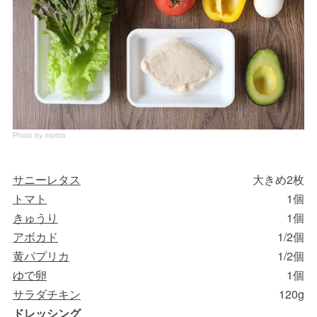
Photo by morico
サニーレタス
大きめ2枚
トマト
1個
きゅうり
1個
アボカド
1/2個
黄パプリカ
1/2個
ゆで卵
1個
サラダチキン
120g
ドレッシング