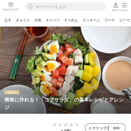
ログイン
メニュー
なす
きゅうり
大根
キャベツ
そうめん
ズッキーニ
ゴーヤ
ピーマ
簡単に作れる！「コブサラダ」の基本レシピとアレン
ジ
208
クリップ
-
(0件)