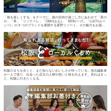
「旅を楽しくする」をテーマに、旅の目的や過ごし方にあわせて「星の
や」「界」「リゾナーレ」「OMO(おも)」「BEB(ベブ)」「LUCY(ルー
シー)」の 6 つのブランドを展開する星野リゾート。その魅力をお届け
する旅の連載。次の旅先探しのヒントにいかがですか？
松阪のまちを歩くと、まだ知らないおいしさが待っている。地元編集者
が一人で巡り、出会った店主の人柄や想いと味を伝えます。見ればきっ
と、松阪に行きたくなる。