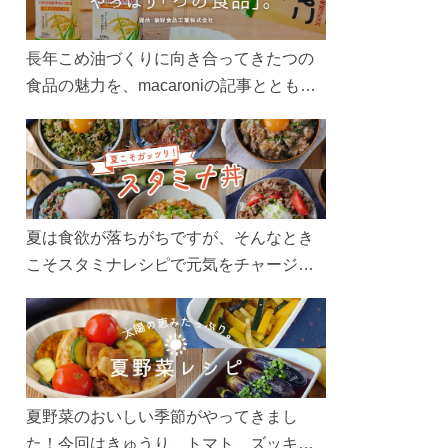
長年こめ油づくりに向き合ってきたつの
食品の魅力を、macaroniの記事とともに
ご紹介します。レシピや活用術はもちろ
ん、製造現場や品質へのこだわりまで。
こめ油をもっと好きになるコンテンツを
ぜひお楽しみください。
夏は食欲が落ちがちですが、そんなとき
こそスタミナレシピで元気をチャージ！
お肉や夏野菜をたっぷり使う丼をガッツ
リ食べて、夏バテを吹き飛ばしましょ
う！
夏野菜のおいしい季節がやってきまし
た！今回はきゅうり、トマト、ズッキー