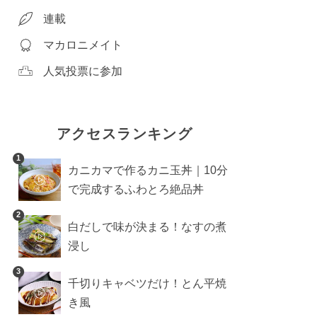
連載
マカロニメイト
人気投票に参加
アクセスランキング
1
カニカマで作るカニ玉丼｜10分
で完成するふわとろ絶品丼
2
白だしで味が決まる！なすの煮
浸し
3
千切りキャベツだけ！とん平焼
き風