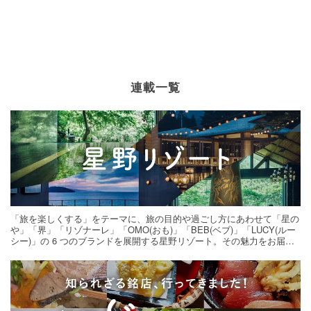
連載一覧
「旅を楽しくする」をテーマに、旅の目的や過ごし方にあわせて「星の
や」「界」「リゾナーレ」「OMO(おも)」「BEB(ベブ)」「LUCY(ルー
シー)」の 6 つのブランドを展開する星野リゾート。その魅力をお届け
する旅の連載。次の旅先探しのヒントにいかがですか？