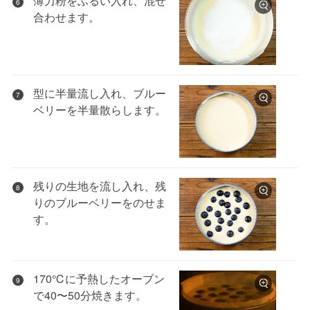
薄力粉をふるい入れ、混ぜ
6
合わせます。
型に半量流し入れ、ブルー
7
ベリーを半量散らします。
残りの生地を流し入れ、残
8
りのブルーベリーをのせま
す。
170℃に予熱したオーブン
9
で40〜50分焼きます。