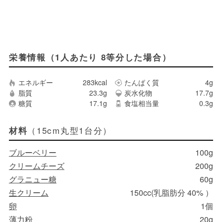
栄養情報（1人あたり 8等分した場合）
エネルギー
283kcal
たんぱく質
4g
脂質
23.3g
炭水化物
17.7g
糖質
17.1g
食塩相当量
0.3g
（15cm丸型1台分）
材料
ブルーベリー
100g
クリームチーズ
200g
グラニュー糖
60g
生クリーム
150cc(乳脂肪分 40% ）
卵
1個
薄力粉
20g