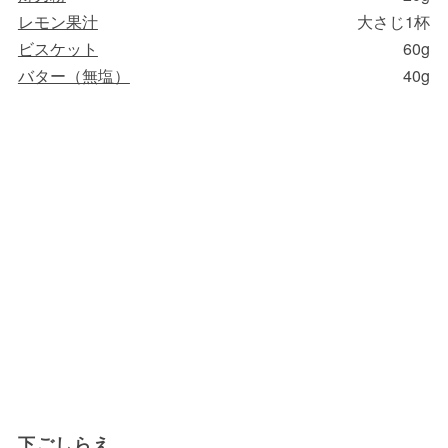
レモン果汁
大さじ1杯
ビスケット
60g
バター（無塩）
40g
下ごしらえ