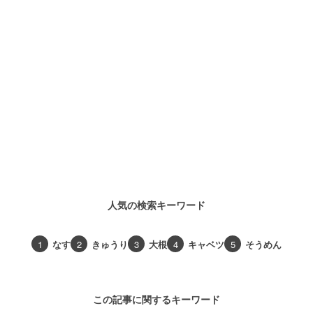
人気の検索キーワード
1
なす
2
きゅうり
3
大根
4
キャベツ
5
そうめん
この記事に関するキーワード