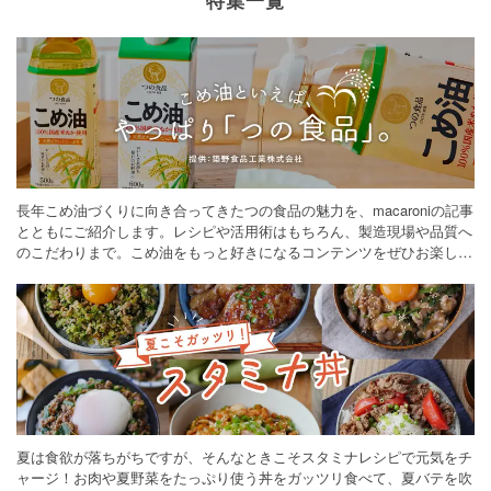
長年こめ油づくりに向き合ってきたつの食品の魅力を、macaroniの記事
とともにご紹介します。レシピや活用術はもちろん、製造現場や品質へ
のこだわりまで。こめ油をもっと好きになるコンテンツをぜひお楽しみ
ください。
夏は食欲が落ちがちですが、そんなときこそスタミナレシピで元気をチ
ャージ！お肉や夏野菜をたっぷり使う丼をガッツリ食べて、夏バテを吹