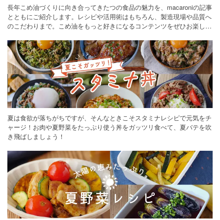
長年こめ油づくりに向き合ってきたつの食品の魅力を、macaroniの記事
とともにご紹介します。レシピや活用術はもちろん、製造現場や品質へ
のこだわりまで。こめ油をもっと好きになるコンテンツをぜひお楽しみ
ください。
夏は食欲が落ちがちですが、そんなときこそスタミナレシピで元気をチ
ャージ！お肉や夏野菜をたっぷり使う丼をガッツリ食べて、夏バテを吹
き飛ばしましょう！