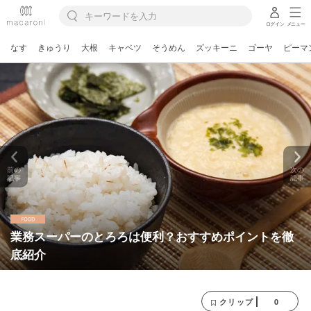
ログイン
メニュー
なす
きゅうり
大根
キャベツ
そうめん
ズッキーニ
ゴーヤ
ピーマ
前の
次の
記事
記事
業務スーパーのとろろは便利？おすすめポイントを徹
底紹介
0
クリップ